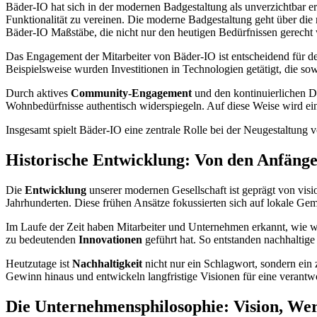
Bäder-IO hat sich in der modernen Badgestaltung als unverzichtbar e
Funktionalität zu vereinen. Die moderne Badgestaltung geht über die r
Bäder-IO Maßstäbe, die nicht nur den heutigen Bedürfnissen gerech
Das Engagement der Mitarbeiter von Bäder-IO ist entscheidend für d
Beispielsweise wurden Investitionen in Technologien getätigt, die sow
Durch aktives
Community-Engagement
und den kontinuierlichen 
Wohnbedürfnisse authentisch widerspiegeln. Auf diese Weise wird ein
Insgesamt spielt Bäder-IO eine zentrale Rolle bei der Neugestaltung
Historische Entwicklung: Von den Anfäng
Die
Entwicklung
unserer modernen Gesellschaft ist geprägt von vis
Jahrhunderten. Diese frühen Ansätze fokussierten sich auf lokale Gem
Im Laufe der Zeit haben Mitarbeiter und Unternehmen erkannt, wie 
zu bedeutenden
Innovationen
geführt hat. So entstanden nachhaltig
Heutzutage ist
Nachhaltigkeit
nicht nur ein Schlagwort, sondern ein 
Gewinn hinaus und entwickeln langfristige Visionen für eine verantw
Die Unternehmensphilosophie: Vision, We