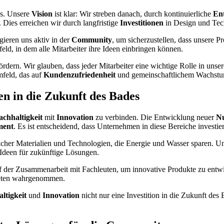
ns. Unsere
Vision
ist klar: Wir streben danach, durch kontinuierliche
En
. Dies erreichen wir durch langfristige
Investitionen
in Design und Tec
gieren uns aktiv in der
Community
, um sicherzustellen, dass unsere 
feld, in dem alle Mitarbeiter ihre Ideen einbringen können.
ördern. Wir glauben, dass jeder Mitarbeiter eine wichtige Rolle in unse
mfeld, das auf
Kundenzufriedenheit
und gemeinschaftlichem Wachstum
en in die Zukunft des Bades
achhaltigkeit
mit
Innovation
zu verbinden. Die Entwicklung neuer
Nu
ment
. Es ist entscheidend, dass Unternehmen in diese Bereiche investi
ndlicher Materialien und Technologien, die Energie und Wasser sparen. U
 Ideen für zukünftige Lösungen.
uf der Zusammenarbeit mit Fachleuten, um innovative Produkte zu entw
neten wahrgenommen.
ltigkeit
und
Innovation
nicht nur eine Investition in die Zukunft des 