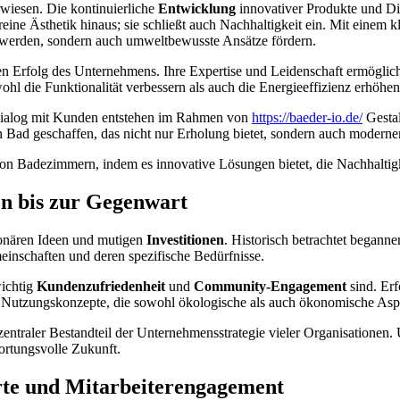
rwiesen. Die kontinuierliche
Entwicklung
innovativer Produkte und Die
eine Ästhetik hinaus; sie schließt auch Nachhaltigkeit ein. Mit einem 
t werden, sondern auch umweltbewusste Ansätze fördern.
en Erfolg des Unternehmens. Ihre Expertise und Leidenschaft ermöglic
ohl die Funktionalität verbessern als auch die Energieeffizienz erhöhen
Dialog mit Kunden entstehen im Rahmen von
https://baeder-io.de/
Gestal
 Bad geschaffen, das nicht nur Erholung bietet, sondern auch modernen
 von Badezimmern, indem es innovative Lösungen bietet, die Nachhalti
en bis zur Gegenwart
ionären Ideen und mutigen
Investitionen
. Historisch betrachtet beganne
einschaften und deren spezifische Bedürfnisse.
wichtig
Kundenzufriedenheit
und
Community-Engagement
sind. Erf
e Nutzungskonzepte, die sowohl ökologische als auch ökonomische Aspe
zentraler Bestandteil der Unternehmensstrategie vieler Organisationen. 
ortungsvolle Zukunft.
rte und Mitarbeiterengagement