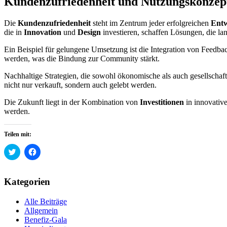
Kundenzufriedenheit und Nutzungskonzep
Die
Kundenzufriedenheit
steht im Zentrum jeder erfolgreichen
Entw
die in
Innovation
und
Design
investieren, schaffen Lösungen, die lan
Ein Beispiel für gelungene Umsetzung ist die Integration von Feedb
werden, was die Bindung zur Community stärkt.
Nachhaltige Strategien, die sowohl ökonomische als auch gesellschaft
nicht nur verkauft, sondern auch gelebt werden.
Die Zukunft liegt in der Kombination von
Investitionen
in innovativ
werden.
Teilen mit:
Klick,
Klick,
um
um
über
auf
Twitter
Facebook
zu
zu
Kategorien
teilen
teilen
(Wird
(Wird
in
in
Alle Beiträge
neuem
neuem
Fenster
Fenster
Allgemein
geöffnet)
geöffnet)
Benefiz-Gala