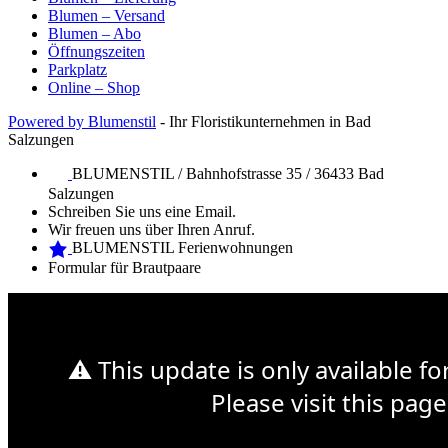
Blumen – Versand
Blumen – Abo
Öffnungszeiten
Parkplatz
Online – Shop
Powered by Blumenstil
- Ihr Floristikunternehmen in Bad
Salzungen
BLUMENSTIL / Bahnhofstrasse 35 / 36433 Bad
Salzungen
Schreiben Sie uns eine Email.
Wir freuen uns über Ihren Anruf.
BLUMENSTIL Ferienwohnungen
Formular für Brautpaare
Web Design Mymensingh
Premium WordPress Themes
Web
Development
⚠ This update is only available f
Sonntag 14. Mai ist Muttertag
Please visit this page