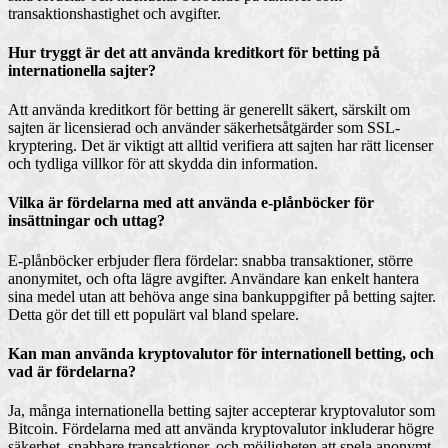
transaktionshastighet och avgifter.
Hur tryggt är det att använda kreditkort för betting på
internationella sajter?
Att använda kreditkort för betting är generellt säkert, särskilt om
sajten är licensierad och använder säkerhetsåtgärder som SSL-
kryptering. Det är viktigt att alltid verifiera att sajten har rätt licenser
och tydliga villkor för att skydda din information.
Vilka är fördelarna med att använda e-plånböcker för
insättningar och uttag?
E-plånböcker erbjuder flera fördelar: snabba transaktioner, större
anonymitet, och ofta lägre avgifter. Användare kan enkelt hantera
sina medel utan att behöva ange sina bankuppgifter på betting sajter.
Detta gör det till ett populärt val bland spelare.
Kan man använda kryptovalutor för internationell betting, och
vad är fördelarna?
Ja, många internationella betting sajter accepterar kryptovalutor som
Bitcoin. Fördelarna med att använda kryptovalutor inkluderar högre
säkerhet, snabbare transaktioner, och möjligheten att spela anonymt.