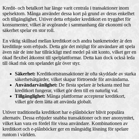
Kredit- och betalkort har länge varit centrala i transaktioner inom
spelsektorn. Många använder dessa kort på grund av deras enkelhet
och tillgänglighet. Utöver detta erbjuder kreditkort en trygghet för
konsumenter, vilket är avgörande i sammanhang där ekonomi och
säkerhet spelar en stor roll.
En viktig skillnad mellan kreditkort och andra bankmetoder är den
kreditlinje som erbjuds. Detta gör det möjligt för användare att spela
även när de inte har tillräckligt med medel på sitt konto, vilket ger en
ökad flexibel åtkomst till spelplattformar. Detta kan dock också leda
till ökad risk om spelandet går över styr.
Säkerhet:
Kreditkortstransaktioner är ofta skyddade av starka
säkerhetsåtgärder, vilket skapar förtroende för användarna.
Användarvänlighet:
De flesta spelare är bekanta med hur
kreditkort fungerar, vilket gör dem till en naturlig val.
Tillgänglighet:
Många plattformar accepterar kreditkort,
vilket gör dem lätta att använda globalt.
Utöver traditionella kreditkort har e-plånböcker blivit populära
alternativ. Dessa erbjuder snabba transaktioner och mer anonymitet,
vilket kan vara en fördel för vissa användare. Kombinationen av
kreditkort och e-plånböcker ger en mångsidig lösning för spelare
runtom i världen.