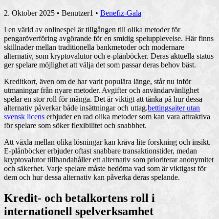
2. Oktober 2025
• Benutzer1 •
Benefiz-Gala
I en värld av onlinespel är tillgången till olika metoder för
pengaröverföring avgörande för en smidig spelupplevelse. Här finns
skillnader mellan traditionella bankmetoder och modernare
alternativ, som kryptovalutor och e-plånböcker. Deras aktuella status
ger spelare möjlighet att välja det som passar deras behov bäst.
Kreditkort, även om de har varit populära länge, står nu inför
utmaningar från nyare metoder. Avgifter och användarvänlighet
spelar en stor roll för många. Det är viktigt att tänka på hur dessa
alternativ påverkar både insättningar och uttag.
bettingsajter utan
svensk licens
erbjuder en rad olika metoder som kan vara attraktiva
för spelare som söker flexibilitet och snabbhet.
Att växla mellan olika lösningar kan kräva lite forskning och insikt.
E-plånböcker erbjuder oftast snabbare transaktionstider, medan
kryptovalutor tillhandahåller ett alternativ som prioriterar anonymitet
och säkerhet. Varje spelare måste bedöma vad som är viktigast för
dem och hur dessa alternativ kan påverka deras spelande.
Kredit- och betalkortens roll i
internationell spelverksamhet