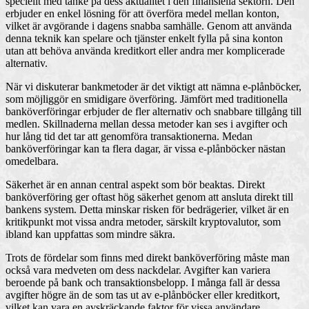
speciellt med tanke på dess aktualitet i den finansiella sektorn. Den
erbjuder en enkel lösning för att överföra medel mellan konton,
vilket är avgörande i dagens snabba samhälle. Genom att använda
denna teknik kan spelare och tjänster enkelt fylla på sina konton
utan att behöva använda kreditkort eller andra mer komplicerade
alternativ.
När vi diskuterar bankmetoder är det viktigt att nämna e-plånböcker,
som möjliggör en smidigare överföring. Jämfört med traditionella
banköverföringar erbjuder de fler alternativ och snabbare tillgång till
medlen. Skillnaderna mellan dessa metoder kan ses i avgifter och
hur lång tid det tar att genomföra transaktionerna. Medan
banköverföringar kan ta flera dagar, är vissa e-plånböcker nästan
omedelbara.
Säkerhet är en annan central aspekt som bör beaktas. Direkt
banköverföring ger oftast hög säkerhet genom att ansluta direkt till
bankens system. Detta minskar risken för bedrägerier, vilket är en
kritikpunkt mot vissa andra metoder, särskilt kryptovalutor, som
ibland kan uppfattas som mindre säkra.
Trots de fördelar som finns med direkt banköverföring måste man
också vara medveten om dess nackdelar. Avgifter kan variera
beroende på bank och transaktionsbelopp. I många fall är dessa
avgifter högre än de som tas ut av e-plånböcker eller kreditkort,
vilket kan vara en avskräckande faktor för vissa användare.