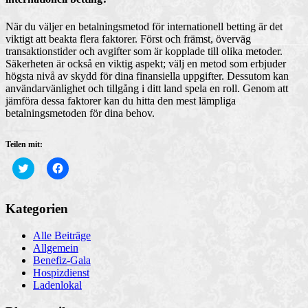
När du väljer en betalningsmetod för internationell betting är det
viktigt att beakta flera faktorer. Först och främst, överväg
transaktionstider och avgifter som är kopplade till olika metoder.
Säkerheten är också en viktig aspekt; välj en metod som erbjuder
högsta nivå av skydd för dina finansiella uppgifter. Dessutom kan
användarvänlighet och tillgång i ditt land spela en roll. Genom att
jämföra dessa faktorer kan du hitta den mest lämpliga
betalningsmetoden för dina behov.
Teilen mit:
Klick,
Klick,
um
um
über
auf
Twitter
Facebook
zu
zu
Kategorien
teilen
teilen
(Wird
(Wird
in
in
Alle Beiträge
neuem
neuem
Fenster
Fenster
Allgemein
geöffnet)
geöffnet)
Benefiz-Gala
Hospizdienst
Ladenlokal