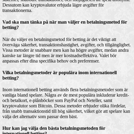
Dessutom kan kryptovalutor erbjuda lägre avgifter för
transaktionerna.
Vad ska man tänka på när man väljer en betalningsmetod för
betting?
När du väljer en betalningsmetod för betting är det viktigt att
överväga säkerhet, transaktionshastighet, avgifter, och tillgänglighet.
Vissa metoder är snabbare men kan ha högre avgifter, medan andra
kanske tar längre tid men är mer kostnadseffektiva. Valet bör
anpassas efter dina specifika behov och preferenser.
Vilka betalningsmetoder är populära inom internationell
betting?
Inom internationell betting används flera betalningsmetoder som är
vanliga bland spelare. Några av de mest populära inkluderar kredit-
och betalkort, e-plånböcker som PayPal och Neteller, samt
kryptovalutor som Bitcoin. Dessa metoder erbjuder olika fördelar,
från snabb transaktionstid till hög säkerhet, vilket gör att spelare kan
välja det alternativ som passar dem bäst.
Hur kan jag välja den bästa betalningsmetoden för
internationell betting?