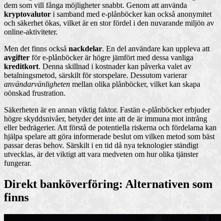
dem som vill fånga möjligheter snabbt. Genom att använda
kryptovalutor
i samband med e-plånböcker kan också anonymitet
och säkerhet ökas, vilket är en stor fördel i den nuvarande miljön av
online-aktiviteter.
Men det finns också
nackdelar
. En del användare kan uppleva att
avgifter
för e-plånböcker är högre jämfört med dessa vanliga
kreditkort
. Denna skillnad i kostnader kan påverka valet av
betalningsmetod, särskilt för storspelare. Dessutom varierar
användarvänligheten
mellan olika plånböcker, vilket kan skapa
oönskad frustration.
Säkerheten är en annan viktig faktor. Fastän e-plånböcker erbjuder
högre skyddsnivåer, betyder det inte att de är immuna mot intrång
eller bedrägerier. Att förstå de potentiella riskerna och fördelarna kan
hjälpa spelare att göra informerade beslut om vilken metod som bäst
passar deras behov. Särskilt i en tid då nya teknologier ständigt
utvecklas, är det viktigt att vara medveten om hur olika tjänster
fungerar.
Direkt banköverföring: Alternativen som
finns