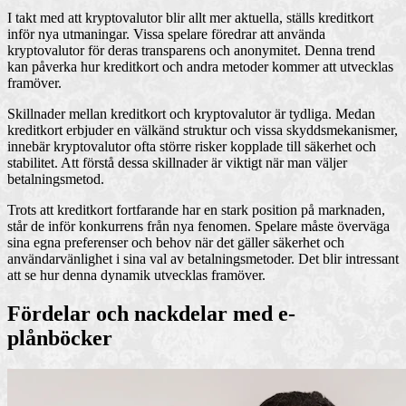
I takt med att kryptovalutor blir allt mer aktuella, ställs kreditkort
inför nya utmaningar. Vissa spelare föredrar att använda
kryptovalutor för deras transparens och anonymitet. Denna trend
kan påverka hur kreditkort och andra metoder kommer att utvecklas
framöver.
Skillnader mellan kreditkort och kryptovalutor är tydliga. Medan
kreditkort erbjuder en välkänd struktur och vissa skyddsmekanismer,
innebär kryptovalutor ofta större risker kopplade till säkerhet och
stabilitet. Att förstå dessa skillnader är viktigt när man väljer
betalningsmetod.
Trots att kreditkort fortfarande har en stark position på marknaden,
står de inför konkurrens från nya fenomen. Spelare måste överväga
sina egna preferenser och behov när det gäller säkerhet och
användarvänlighet i sina val av betalningsmetoder. Det blir intressant
att se hur denna dynamik utvecklas framöver.
Fördelar och nackdelar med e-
plånböcker