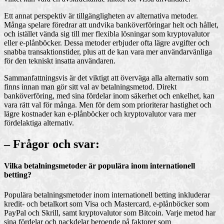
Ett annat perspektiv är tillgängligheten av alternativa metoder.
Många spelare föredrar att undvika banköverföringar helt och hållet,
och istället vända sig till mer flexibla lösningar som kryptovalutor
eller e-plånböcker. Dessa metoder erbjuder ofta lägre avgifter och
snabba transaktionstider, plus att de kan vara mer användarvänliga
för den tekniskt insatta användaren.
Sammanfattningsvis är det viktigt att överväga alla alternativ som
finns innan man gör sitt val av betalningsmetod. Direkt
banköverföring, med sina fördelar inom säkerhet och enkelhet, kan
vara rätt val för många. Men för dem som prioriterar hastighet och
lägre kostnader kan e-plånböcker och kryptovalutor vara mer
fördelaktiga alternativ.
– Frågor och svar:
Vilka betalningsmetoder är populära inom internationell
betting?
Populära betalningsmetoder inom internationell betting inkluderar
kredit- och betalkort som Visa och Mastercard, e-plånböcker som
PayPal och Skrill, samt kryptovalutor som Bitcoin. Varje metod har
sina fördelar och nackdelar beroende på faktorer som