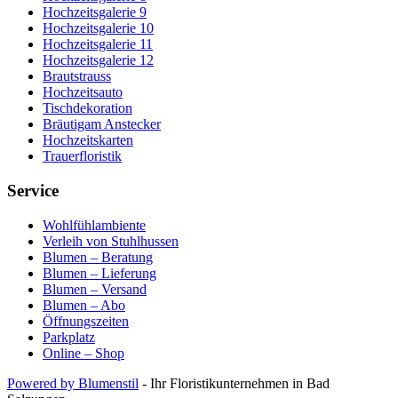
Hochzeitsgalerie 9
Hochzeitsgalerie 10
Hochzeitsgalerie 11
Hochzeitsgalerie 12
Brautstrauss
Hochzeitsauto
Tischdekoration
Bräutigam Anstecker
Hochzeitskarten
Trauerfloristik
Service
Wohlfühlambiente
Verleih von Stuhlhussen
Blumen – Beratung
Blumen – Lieferung
Blumen – Versand
Blumen – Abo
Öffnungszeiten
Parkplatz
Online – Shop
Powered by Blumenstil
- Ihr Floristikunternehmen in Bad