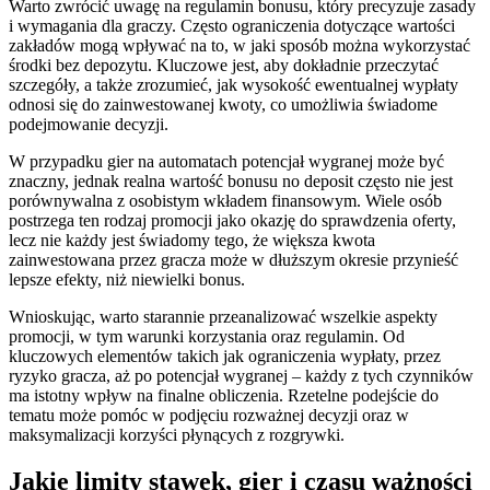
Warto zwrócić uwagę na regulamin bonusu, który precyzuje zasady
i wymagania dla graczy. Często ograniczenia dotyczące wartości
zakładów mogą wpływać na to, w jaki sposób można wykorzystać
środki bez depozytu. Kluczowe jest, aby dokładnie przeczytać
szczegóły, a także zrozumieć, jak wysokość ewentualnej wypłaty
odnosi się do zainwestowanej kwoty, co umożliwia świadome
podejmowanie decyzji.
W przypadku gier na automatach potencjał wygranej może być
znaczny, jednak realna wartość bonusu no deposit często nie jest
porównywalna z osobistym wkładem finansowym. Wiele osób
postrzega ten rodzaj promocji jako okazję do sprawdzenia oferty,
lecz nie każdy jest świadomy tego, że większa kwota
zainwestowana przez gracza może w dłuższym okresie przynieść
lepsze efekty, niż niewielki bonus.
Wnioskując, warto starannie przeanalizować wszelkie aspekty
promocji, w tym warunki korzystania oraz regulamin. Od
kluczowych elementów takich jak ograniczenia wypłaty, przez
ryzyko gracza, aż po potencjał wygranej – każdy z tych czynników
ma istotny wpływ na finalne obliczenia. Rzetelne podejście do
tematu może pomóc w podjęciu rozważnej decyzji oraz w
maksymalizacji korzyści płynących z rozgrywki.
Jakie limity stawek, gier i czasu ważności