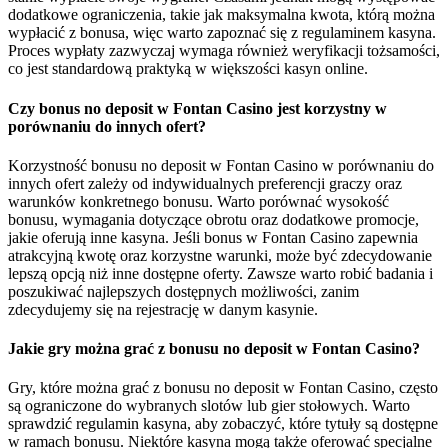
dodatkowe ograniczenia, takie jak maksymalna kwota, którą można
wypłacić z bonusa, więc warto zapoznać się z regulaminem kasyna.
Proces wypłaty zazwyczaj wymaga również weryfikacji tożsamości,
co jest standardową praktyką w większości kasyn online.
Czy bonus no deposit w Fontan Casino jest korzystny w
porównaniu do innych ofert?
Korzystność bonusu no deposit w Fontan Casino w porównaniu do
innych ofert zależy od indywidualnych preferencji graczy oraz
warunków konkretnego bonusu. Warto porównać wysokość
bonusu, wymagania dotyczące obrotu oraz dodatkowe promocje,
jakie oferują inne kasyna. Jeśli bonus w Fontan Casino zapewnia
atrakcyjną kwotę oraz korzystne warunki, może być zdecydowanie
lepszą opcją niż inne dostępne oferty. Zawsze warto robić badania i
poszukiwać najlepszych dostępnych możliwości, zanim
zdecydujemy się na rejestrację w danym kasynie.
Jakie gry można grać z bonusu no deposit w Fontan Casino?
Gry, które można grać z bonusu no deposit w Fontan Casino, często
są ograniczone do wybranych slotów lub gier stołowych. Warto
sprawdzić regulamin kasyna, aby zobaczyć, które tytuły są dostępne
w ramach bonusu. Niektóre kasyna mogą także oferować specjalne