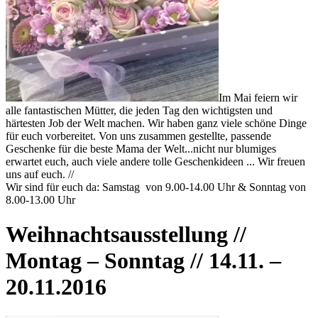
Im Mai feiern wir
alle fantastischen Mütter, die jeden Tag den wichtigsten und
härtesten Job der Welt machen. Wir haben ganz viele schöne Dinge
für euch vorbereitet. Von uns zusammen gestellte, passende
Geschenke für die beste Mama der Welt...nicht nur blumiges
erwartet euch, auch viele andere tolle Geschenkideen ... Wir freuen
uns auf euch. //
Wir sind für euch da: Samstag von 9.00-14.00 Uhr & Sonntag von
8.00-13.00 Uhr
Weihnachtsausstellung //
Montag – Sonntag // 14.11. –
20.11.2016