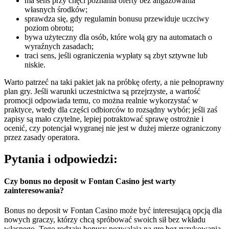
ma sens przy chęci poznania oferty bez angażowania
własnych środków;
sprawdza się, gdy regulamin bonusu przewiduje uczciwy
poziom obrotu;
bywa użyteczny dla osób, które wolą gry na automatach o
wyraźnych zasadach;
traci sens, jeśli ograniczenia wypłaty są zbyt sztywne lub
niskie.
Warto patrzeć na taki pakiet jak na próbkę oferty, a nie pełnoprawny
plan gry. Jeśli warunki uczestnictwa są przejrzyste, a wartość
promocji odpowiada temu, co można realnie wykorzystać w
praktyce, wtedy dla części odbiorców to rozsądny wybór; jeśli zaś
zapisy są mało czytelne, lepiej potraktować sprawę ostrożnie i
ocenić, czy potencjał wygranej nie jest w dużej mierze ograniczony
przez zasady operatora.
Pytania i odpowiedzi:
Czy bonus no deposit w Fontan Casino jest warty
zainteresowania?
Bonus no deposit w Fontan Casino może być interesującą opcją dla
nowych graczy, którzy chcą spróbować swoich sił bez wkładu
własnego. Tego rodzaju bonusy pozwalają na grę bez ryzykowania