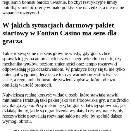
regulamin bonusu bardzo uważnie, bo zbyt restrykcyjne limity
potrafią zamienić ofertę w mało praktyczne narzędzie, a nie realne
wsparcie rozgrywki.
W jakich sytuacjach darmowy pakiet
startowy w Fontan Casino ma sens dla
gracza
Takie rozwiązanie ma sens głównie wtedy, gdy gracz chce
sprawdzić gry na automatach bez własnego wkładu i ocenić, czy
mechanika tytułów, poziom zmienności oraz tempo rozgrywki
odpowiadają jego oczekiwaniom. W praktyce liczy się tu nie tylko
potencjał wygranej, lecz także to, czy warunki uczestnictwa są
jasne, a regulamin bonusu nie zawiera zapisów, które od razu
obniżają wartość promocji.
Największą realną korzyść widać u osób, które stawiają stawki
minimalne i traktują taki pakiet jako test środowiska gry, a nie źródło
szybkiego zysku. Przy niskim ryzyku gracza łatwiej sprawdzić, jak
działają limity, jakie są ograniczenia wypłaty i czy wybrane tytuły
rzeczywiście pozwalają rozwinąć saldo na tyle, by spełnić dalsze
wymogi obrotu.