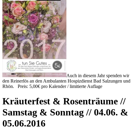
Auch in diesem Jahr spenden wir
den Reinerlös an den Ambulanten Hospizdienst Bad Salzungen und
Rhön. Preis: 5,00€ pro Kalender / limitierte Auflage
Kräuterfest & Rosenträume //
Samstag & Sonntag // 04.06. &
05.06.2016