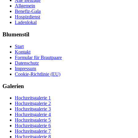
Alle Beiträge
neuem
neuem
Fenster
Fenster
Allgemein
geöffnet)
geöffnet)
Benefiz-Gala
Hospizdienst
Ladenlokal
Blumenstil
Start
Kontakt
Formular für Brautpaare
Datenschutz
Impressum
Cookie-Richtlinie (EU)
Galerien
Hochzeitsgalerie 1
Hochzeitsgalerie 2
Hochzeitsgalerie 3
Hochzeitsgalerie 4
Hochzeitsgalerie 5
Hochzeitsgalerie 6
Hochzeitsgalerie 7
Hochzeitsgalerie 8