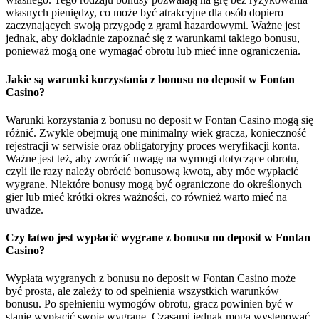
własnych pieniędzy, co może być atrakcyjne dla osób dopiero
zaczynających swoją przygodę z grami hazardowymi. Ważne jest
jednak, aby dokładnie zapoznać się z warunkami takiego bonusu,
ponieważ mogą one wymagać obrotu lub mieć inne ograniczenia.
Jakie są warunki korzystania z bonusu no deposit w Fontan
Casino?
Warunki korzystania z bonusu no deposit w Fontan Casino mogą się
różnić. Zwykle obejmują one minimalny wiek gracza, konieczność
rejestracji w serwisie oraz obligatoryjny proces weryfikacji konta.
Ważne jest też, aby zwrócić uwagę na wymogi dotyczące obrotu,
czyli ile razy należy obrócić bonusową kwotą, aby móc wypłacić
wygrane. Niektóre bonusy mogą być ograniczone do określonych
gier lub mieć krótki okres ważności, co również warto mieć na
uwadze.
Czy łatwo jest wypłacić wygrane z bonusu no deposit w Fontan
Casino?
Wypłata wygranych z bonusu no deposit w Fontan Casino może
być prosta, ale zależy to od spełnienia wszystkich warunków
bonusu. Po spełnieniu wymogów obrotu, gracz powinien być w
stanie wypłacić swoje wygrane. Czasami jednak mogą występować