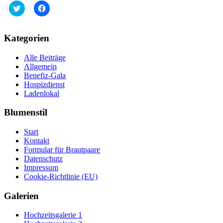
Klick,
Klick,
um
um
über
auf
Twitter
Facebook
zu
zu
Kategorien
teilen
teilen
(Wird
(Wird
in
in
Alle Beiträge
neuem
neuem
Fenster
Fenster
Allgemein
geöffnet)
geöffnet)
Benefiz-Gala
Hospizdienst
Ladenlokal
Blumenstil
Start
Kontakt
Formular für Brautpaare
Datenschutz
Impressum
Cookie-Richtlinie (EU)
Galerien
Hochzeitsgalerie 1