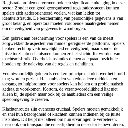
Registratieproblemen vormen ook een significante uitdaging in deze
sector. Zonder een goed georganiseerd registratiesysteem kunnen
spelers zich gedesoriënteerd voelen, wat kan leiden tot
identiteitsfraude. De bescherming van persoonlijke gegevens is van
groot belang, en operators moeten voldoende maatregelen nemen
om de veiligheid van gegevens te waarborgen.
Een gebrek aan bescherming voor spelers is een van de meest
zorgwekkende aspecten van minder gereguleerde platforms. Spelers
hebben recht op vertrouwelijkheid en veiligheid, maar zonder de
juiste toezichtmechanismen kunnen ze het slachtoffer worden van
machtsmisbruik. Overheidsinstanties dienen adequaat toezicht te
houden op de naleving van de regels en richtlijnen.
Verantwoordelijk gokken is een kernprincipe dat niet over het hoofd
mag worden gezien. Het aanbieden van educatieve middelen en
toegang tot hulpbronnen voor spelers kan helpen om problematisch
gedrag te voorkomen. Kortom, de verantwoordelijkheid ligt niet
alleen bij de speler, maar ook bij de aanbieders om een veilige
speelomgeving te creëren.
Klachtenroutes zijn eveneens cruciaal. Spelers moeten gemakkelijk
en snel hun bezorgdheid of klachten kunnen indienen bij de juiste
instanties. Dit helpt niet alleen om hun ervaringen te verbeteren,
maar ook om transparantie en eerlijkheid in de sector te bevorderen.