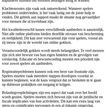
impulsieve inzetten om verloren bedragen terug te winnen.
Klachtenroutes zijn vaak ook ontoereikend. Wanneer spelers
problemen ondervinden, is het vaak lastig om de juiste hulp te
vinden. Dit gebrek aan support maakt de situatie nog gevaarlijker
voor mensen die al kwetsbaar zijn.
Het kwaliteitsverschil tussen verschillende aanbieders is aanzienlijk.
Niet alle online platforms bieden dezelfde niveaus van bescherming
en eerlijkheid. Dit kan zeer verwarrend zijn voor spelers, vooral als
zij nieuw zijn in de wereld van online gokken.
Verantwoordelijk gokken wordt steeds belangrijker. Te veel mensen
zijn zich niet bewust van hun eigen limieten en de gevolgen van
verslaving. Educatie en bewustwording moeten een prioriteit zijn
voor zowel spelers als aanbieders.
Registratieproblemen kunnen ook een bron van frustratie zijn.
Spelers moeten vaak meerdere stappen doorlopen voordat ze
kunnen beginnen, wat de kans vergroot dat ze besluiten in te gaan
op dubieuze praktijken om toegang te krijgen.
Belastingverplichtingen zijn een aspect dat vaak over het hoofd
wordt gezien. Spelers moeten zich bewust zijn van de juridische en
fiscale implicaties van hun activiteiten. Dit kan een extra laag van
stress en complicaties toevoegen in een al riskante omgeving.