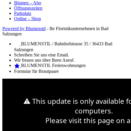
Blumen – Abo
Öffnungszeiten
Parkplatz
Online – Shop
Powered by Blumenstil
- Ihr Floristikunternehmen in Bad
Salzungen
BLUMENSTIL / Bahnhofstrasse 35 / 36433 Bad
Salzungen
Schreiben Sie uns eine Email.
Wir freuen uns über Ihren Anruf.
BLUMENSTIL Ferienwohnungen
Formular für Brautpaare
Web Design Mymensingh
Premium WordPress Themes
Web
Development
⚠ This update is only available 
Sonntag 14. Mai ist Muttertag
computers.
Please visit this page on a