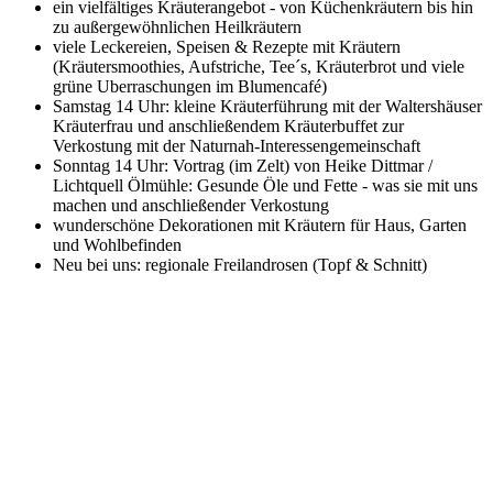
ein vielfältiges Kräuterangebot - von Küchenkräutern bis hin
zu außergewöhnlichen Heilkräutern
viele Leckereien, Speisen & Rezepte mit Kräutern
(Kräutersmoothies, Aufstriche, Tee´s, Kräuterbrot und viele
grüne Uberraschungen im Blumencafé)
Samstag 14 Uhr: kleine Kräuterführung mit der Waltershäuser
Kräuterfrau und anschließendem Kräuterbuffet zur
Verkostung mit der Naturnah-Interessengemeinschaft
Sonntag 14 Uhr: Vortrag (im Zelt) von Heike Dittmar /
Lichtquell Ölmühle: Gesunde Öle und Fette - was sie mit uns
machen und anschließender Verkostung
wunderschöne Dekorationen mit Kräutern für Haus, Garten
und Wohlbefinden
Neu bei uns: regionale Freilandrosen (Topf & Schnitt)