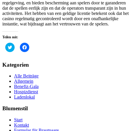
regelgeving, en bieden bescherming aan spelers door te garanderen
dat de spellen eerlijk zijn en dat de operators transparant zijn in hun
activiteiten. Het hebben van een geldige licentie betekent ook dat het
casino regelmatig gecontroleerd wordt door een onafhankelijke
instantie, wat bijdraagt aan het vertrouwen van de spelers.
Teilen mit:
Klick,
Klick,
um
um
über
auf
Twitter
Facebook
zu
zu
Kategorien
teilen
teilen
(Wird
(Wird
in
in
Alle Beiträge
neuem
neuem
Fenster
Fenster
Allgemein
geöffnet)
geöffnet)
Benefiz-Gala
Hospizdienst
Ladenlokal
Blumenstil
Start
Kontakt
Formular für Brautpaare