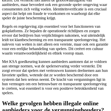
kiezen. Dit versterkt niet alleen de geloofwaardigheid van
aanbieders, maar bevordert ook een gezonde speler omgeving waar
consumenten zich veilig voelen. Identiteitsverificatie is een cruciaal
aspect dat helpt om fraude te voorkomen en waarborgt dat elke
speler de juiste bescherming krijgt.
Regels en regelgeving zijn essentieel voor het functioneren van
gokplatforms. Ze bepalen de operationele richtlijnen en zorgen
ervoor dat bedrijven hun verplichtingen nakomen, wat uiteindelijk
leidt tot klantbescherming en een transparante speelomgeving. Het
naleven van wetten is niet alleen een vereiste, maar ook een garantie
voor een eerlijke behandeling van spelers. Dit creëert een cultuur
waarin verantwoordelijkheid en ethiek voorop staan.
Met KSA goedkeuring kunnen aanbieders aantonen dat ze voldoen
aan strenge normen, wat de spelerservaring verder versterkt. Dit
zorgt ervoor dat spelers met vertrouwen kunnen deelnemen aan hun
favoriete spellen, wetende dat ze worden beschermd door een
systeem dat hen serieus neemt. De kracht van vergunningen ligt in
hun vermogen om een betrouwbare en transparante speelomgeving
te creëren, wat essentieel is voor een positieve betrokkenheid van
spelers.
Welke gevolgen hebben illegale online
aanbieders voor de vergunninghouders?