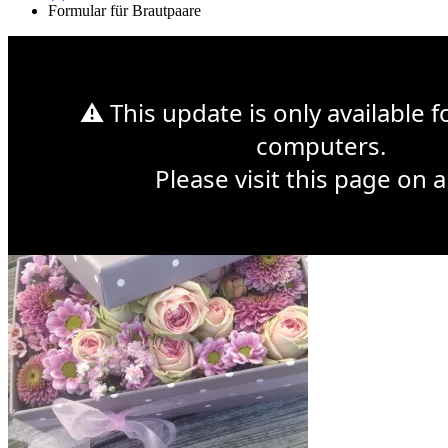
Formular für Brautpaare
Web Design Mymensingh
Premium WordPress Themes
Web
Development
⚠ This update is only available 
Sonntag 14. Mai ist Muttertag
computers.
Please visit this page on a