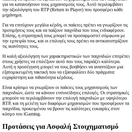
για να κατανοήσουν τους μηχανισμούς τους. Αυτό περιλαμβάνει
την αξιολόγηση του RTP (Return to Player) που προσφέρει κάθε
μηχάνημα.
Για να επιτύχουν μεγάλα κέρδη, οι παίκτες πρέπει να γνωρίζουν τις
προτιμήσεις τους και να παίζουν παιχνίδια που τους ενδιαφέρουν.
Επίσης, η στρατηγική τους μπορεί να προσαρμοστεί σύμφωνα με
την εμπειρία τους, και οι επιλογές τους πρέπει να αντικατοπτρίζουν
τις ικανότητες τους.
Η καλή αξιολόγηση των χαρακτηριστικών των παιχνιδιών επιτρέπει
στους χρήστες να επιλέξουν αυτό που τους ταιριάζει καλύτερα.
Αυτή η προσέγγιση μπορεί να τους βοηθήσει να αναπτύξουν μια
εξατομικευμένη τακτική που να εξασφαλίσει δύο πράγματα:
ευχαρίστηση και πιθανότητα κέρδους.
Είναι κρίσιμο να γνωρίζουν οι παίκτες τους μηχανισμούς των
παιχνιδιών, ώστε να κάνουν ενσυνείδητες επιλογές. Οι στρατηγικές
μπορούν να περιλαμβάνουν την επιλογή παιχνιδιών με υψηλότερο
RTP, και τη μελέτη των διαφόρων μηχανισμών που προσφέρουν τα
παιχνίδια, προκειμένου να βρουν τις καλύτερες ευκαιρίες στον
κόσμο του iGaming.
Προτάσεις για Ασφαλή Στοιχηματισμό