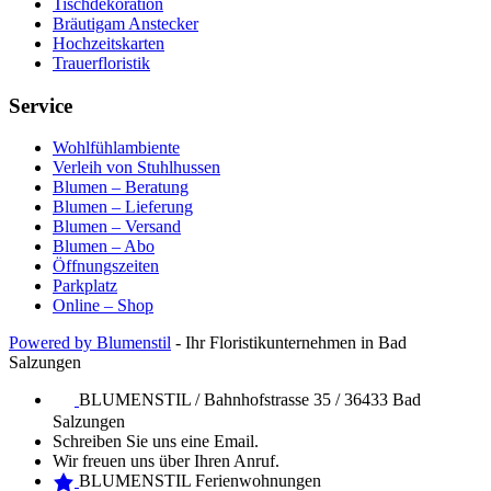
Tischdekoration
Bräutigam Anstecker
Hochzeitskarten
Trauerfloristik
Service
Wohlfühlambiente
Verleih von Stuhlhussen
Blumen – Beratung
Blumen – Lieferung
Blumen – Versand
Blumen – Abo
Öffnungszeiten
Parkplatz
Online – Shop
Powered by Blumenstil
- Ihr Floristikunternehmen in Bad
Salzungen
BLUMENSTIL / Bahnhofstrasse 35 / 36433 Bad
Salzungen
Schreiben Sie uns eine Email.
Wir freuen uns über Ihren Anruf.
BLUMENSTIL Ferienwohnungen