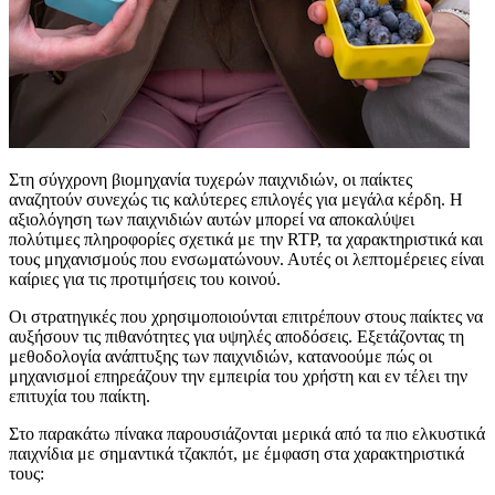
Στη σύγχρονη βιομηχανία τυχερών παιχνιδιών, οι παίκτες
αναζητούν συνεχώς τις καλύτερες επιλογές για μεγάλα κέρδη. Η
αξιολόγηση των παιχνιδιών αυτών μπορεί να αποκαλύψει
πολύτιμες πληροφορίες σχετικά με την RTP, τα χαρακτηριστικά και
τους μηχανισμούς που ενσωματώνουν. Αυτές οι λεπτομέρειες είναι
καίριες για τις προτιμήσεις του κοινού.
Οι στρατηγικές που χρησιμοποιούνται επιτρέπουν στους παίκτες να
αυξήσουν τις πιθανότητες για υψηλές αποδόσεις. Εξετάζοντας τη
μεθοδολογία ανάπτυξης των παιχνιδιών, κατανοούμε πώς οι
μηχανισμοί επηρεάζουν την εμπειρία του χρήστη και εν τέλει την
επιτυχία του παίκτη.
Στο παρακάτω πίνακα παρουσιάζονται μερικά από τα πιο ελκυστικά
παιχνίδια με σημαντικά τζακπότ, με έμφαση στα χαρακτηριστικά
τους: