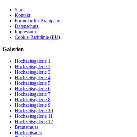
Start
Kontakt
Formular für Brautpaare
Datenschutz
Impressum
Cookie-Richtlinie (EU)
Galerien
Hochzeitsgalerie 1
Hochzeitsgalerie 2
Hochzeitsgalerie 3
Hochzeitsgalerie 4
Hochzeitsgalerie 5
Hochzeitsgalerie 6
Hochzeitsgalerie 7
Hochzeitsgalerie 8
Hochzeitsgalerie 9
Hochzeitsgalerie 10
Hochzeitsgalerie 11
Hochzeitsgalerie 12
Brautstrauss
Hochzeitsauto