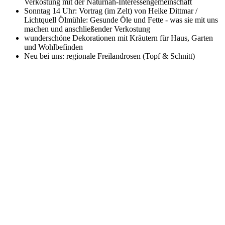
Verkostung mit der Naturnah-Interessengemeinschaft
Sonntag 14 Uhr: Vortrag (im Zelt) von Heike Dittmar /
Lichtquell Ölmühle: Gesunde Öle und Fette - was sie mit uns
machen und anschließender Verkostung
wunderschöne Dekorationen mit Kräutern für Haus, Garten
und Wohlbefinden
Neu bei uns: regionale Freilandrosen (Topf & Schnitt)