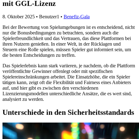
mit GGL-Lizenz
8. Oktober 2025
• Benutzer1 •
Benefiz-Gala
Bei der Bewertung von Spielumgebungen ist es entscheidend, nicht
nur die Bonusbedingungen zu betrachten, sondern auch die
Spielerfreundlichkeit und das Vertrauen, das diese Plattformen bei
ihren Nutzern genießen. In einer Welt, in der Rücklagen und
Steuern eine Rolle spielen, müssen Spieler gut informiert sein, um
die besten Entscheidungen zu treffen.
Das Spielerlebnis kann stark variieren, je nachdem, ob die Plattform
veröffentlichte Gewinner offenlegt oder mit spezifischen
Spielereinschränkungen arbeitet. Die Einsatzhöhe, die ein Spieler
tätigen kann, zeigt oft die Flexibilität und Fairness eines Anbieters
auf, und hier gibt es zwischen den verschiedenen
Lizenzierungsmodellen unterschiedliche Ansätze, die es wert sind,
analysiert zu werden.
Unterschiede in den Sicherheitsstandards