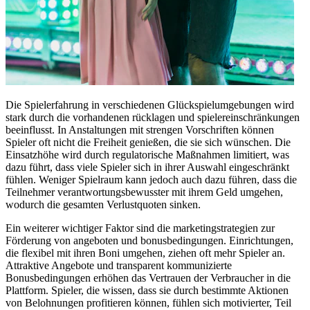
Die Spielerfahrung in verschiedenen Glückspielumgebungen wird
stark durch die vorhandenen rücklagen und spielereinschränkungen
beeinflusst. In Anstaltungen mit strengen Vorschriften können
Spieler oft nicht die Freiheit genießen, die sie sich wünschen. Die
Einsatzhöhe wird durch regulatorische Maßnahmen limitiert, was
dazu führt, dass viele Spieler sich in ihrer Auswahl eingeschränkt
fühlen. Weniger Spielraum kann jedoch auch dazu führen, dass die
Teilnehmer verantwortungsbewusster mit ihrem Geld umgehen,
wodurch die gesamten Verlustquoten sinken.
Ein weiterer wichtiger Faktor sind die marketingstrategien zur
Förderung von angeboten und bonusbedingungen. Einrichtungen,
die flexibel mit ihren Boni umgehen, ziehen oft mehr Spieler an.
Attraktive Angebote und transparent kommunizierte
Bonusbedingungen erhöhen das Vertrauen der Verbraucher in die
Plattform. Spieler, die wissen, dass sie durch bestimmte Aktionen
von Belohnungen profitieren können, fühlen sich motivierter, Teil