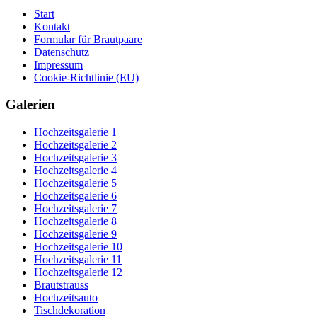
Start
Kontakt
Formular für Brautpaare
Datenschutz
Impressum
Cookie-Richtlinie (EU)
Galerien
Hochzeitsgalerie 1
Hochzeitsgalerie 2
Hochzeitsgalerie 3
Hochzeitsgalerie 4
Hochzeitsgalerie 5
Hochzeitsgalerie 6
Hochzeitsgalerie 7
Hochzeitsgalerie 8
Hochzeitsgalerie 9
Hochzeitsgalerie 10
Hochzeitsgalerie 11
Hochzeitsgalerie 12
Brautstrauss
Hochzeitsauto
Tischdekoration