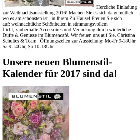
Herzliche Einladung
zur Weihnachtsausstellung 2016! Machen Sie es sich da gemütlich
wo es am schönsten ist - in Ihrem Zu Hause! Freuen Sie sich
auf: weihnachtliche Schönheiten in stimmungsvollem
Licht, zauberhafte Accessoires und Verlockung durch winterliche
Düfte & Genüsse im Blumencafé. Wir freuen uns auf Sie. Christina
Schultes & Team Öffnungszeiten zur Ausstellung: Mo-Fr 9-18Uhr,
Sa 9-14Uhr, So 10-18Uhr
Unsere neuen Blumenstil-
Kalender für 2017 sind da!