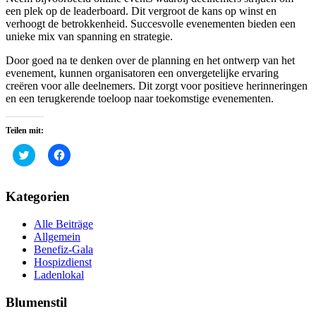
een plek op de leaderboard. Dit vergroot de kans op winst en
verhoogt de betrokkenheid. Succesvolle evenementen bieden een
unieke mix van spanning en strategie.
Door goed na te denken over de planning en het ontwerp van het
evenement, kunnen organisatoren een onvergetelijke ervaring
creëren voor alle deelnemers. Dit zorgt voor positieve herinneringen
en een terugkerende toeloop naar toekomstige evenementen.
Teilen mit:
Klick,
Klick,
um
um
über
auf
Twitter
Facebook
zu
zu
Kategorien
teilen
teilen
(Wird
(Wird
in
in
Alle Beiträge
neuem
neuem
Fenster
Fenster
Allgemein
geöffnet)
geöffnet)
Benefiz-Gala
Hospizdienst
Ladenlokal
Blumenstil