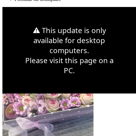
Web Design Mymensingh
Premium WordPress Themes
Web
Development
⚠ This update is only
Sonntag 14. Mai ist Muttertag
available for desktop
computers.
Please visit this page on a
PC.