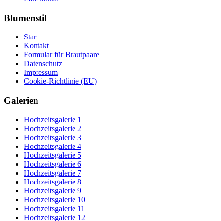
Blumenstil
Start
Kontakt
Formular für Brautpaare
Datenschutz
Impressum
Cookie-Richtlinie (EU)
Galerien
Hochzeitsgalerie 1
Hochzeitsgalerie 2
Hochzeitsgalerie 3
Hochzeitsgalerie 4
Hochzeitsgalerie 5
Hochzeitsgalerie 6
Hochzeitsgalerie 7
Hochzeitsgalerie 8
Hochzeitsgalerie 9
Hochzeitsgalerie 10
Hochzeitsgalerie 11
Hochzeitsgalerie 12