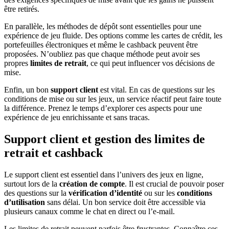
être retirés.
En parallèle, les méthodes de dépôt sont essentielles pour une
expérience de jeu fluide. Des options comme les cartes de crédit, les
portefeuilles électroniques et même le cashback peuvent être
proposées. N’oubliez pas que chaque méthode peut avoir ses
propres
limites de retrait
, ce qui peut influencer vos décisions de
mise.
Enfin, un bon
support client
est vital. En cas de questions sur les
conditions de mise ou sur les jeux, un service réactif peut faire toute
la différence. Prenez le temps d’explorer ces aspects pour une
expérience de jeu enrichissante et sans tracas.
Support client et gestion des limites de
retrait et cashback
Le support client est essentiel dans l’univers des jeux en ligne,
surtout lors de la
création de compte
. Il est crucial de pouvoir poser
des questions sur la
vérification d’identité
ou sur les
conditions
d’utilisation
sans délai. Un bon service doit être accessible via
plusieurs canaux comme le chat en direct ou l’e-mail.
Les limites de retrait peuvent parfois être frustrantes. Connaître ces