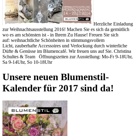
Herzliche Einladung
zur Weihnachtsausstellung 2016! Machen Sie es sich da gemütlich
wo es am schönsten ist - in Ihrem Zu Hause! Freuen Sie sich
auf: weihnachtliche Schönheiten in stimmungsvollem
Licht, zauberhafte Accessoires und Verlockung durch winterliche
Düfte & Genüsse im Blumencafé. Wir freuen uns auf Sie. Christina
Schultes & Team Öffnungszeiten zur Ausstellung: Mo-Fr 9-18Uhr,
Sa 9-14Uhr, So 10-18Uhr
Unsere neuen Blumenstil-
Kalender für 2017 sind da!