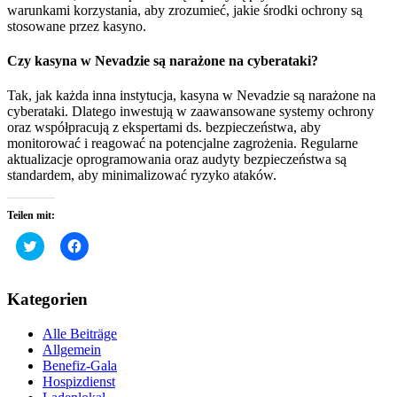
warunkami korzystania, aby zrozumieć, jakie środki ochrony są
stosowane przez kasyno.
Czy kasyna w Nevadzie są narażone na cyberataki?
Tak, jak każda inna instytucja, kasyna w Nevadzie są narażone na
cyberataki. Dlatego inwestują w zaawansowane systemy ochrony
oraz współpracują z ekspertami ds. bezpieczeństwa, aby
monitorować i reagować na potencjalne zagrożenia. Regularne
aktualizacje oprogramowania oraz audyty bezpieczeństwa są
standardem, aby minimalizować ryzyko ataków.
Teilen mit:
Klick,
Klick,
um
um
über
auf
Twitter
Facebook
zu
zu
Kategorien
teilen
teilen
(Wird
(Wird
in
in
Alle Beiträge
neuem
neuem
Fenster
Fenster
Allgemein
geöffnet)
geöffnet)
Benefiz-Gala
Hospizdienst