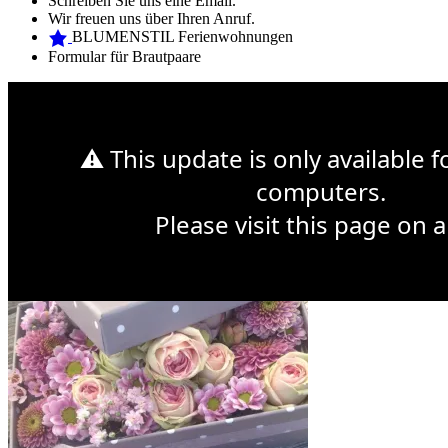
Schreiben Sie uns eine Email.
Wir freuen uns über Ihren Anruf.
BLUMENSTIL Ferienwohnungen
Formular für Brautpaare
Web Design Mymensingh
Premium WordPress Themes
Web
Development
⚠ This update is only available 
Sonntag 14. Mai ist Muttertag
computers.
Please visit this page on a