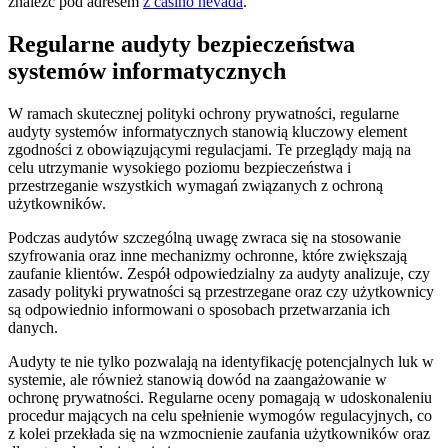
znaleźć pod adresem
z casino nevada
.
Regularne audyty bezpieczeństwa
systemów informatycznych
W ramach skutecznej polityki ochrony prywatności, regularne
audyty systemów informatycznych stanowią kluczowy element
zgodności z obowiązującymi regulacjami. Te przeglądy mają na
celu utrzymanie wysokiego poziomu bezpieczeństwa i
przestrzeganie wszystkich wymagań związanych z ochroną
użytkowników.
Podczas audytów szczególną uwagę zwraca się na stosowanie
szyfrowania oraz inne mechanizmy ochronne, które zwiększają
zaufanie klientów. Zespół odpowiedzialny za audyty analizuje, czy
zasady polityki prywatności są przestrzegane oraz czy użytkownicy
są odpowiednio informowani o sposobach przetwarzania ich
danych.
Audyty te nie tylko pozwalają na identyfikację potencjalnych luk w
systemie, ale również stanowią dowód na zaangażowanie w
ochronę prywatności. Regularne oceny pomagają w udoskonaleniu
procedur mających na celu spełnienie wymogów regulacyjnych, co
z kolei przekłada się na wzmocnienie zaufania użytkowników oraz