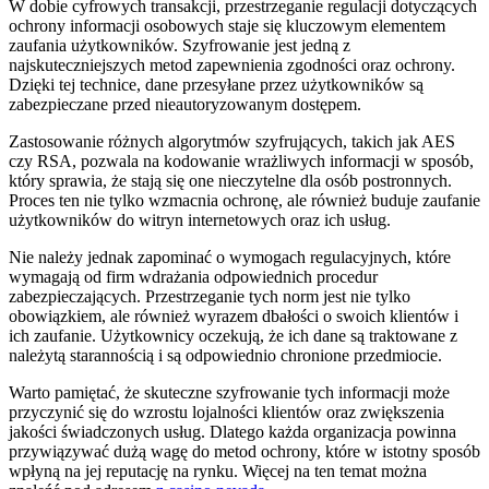
W dobie cyfrowych transakcji, przestrzeganie regulacji dotyczących
ochrony informacji osobowych staje się kluczowym elementem
zaufania użytkowników. Szyfrowanie jest jedną z
najskuteczniejszych metod zapewnienia zgodności oraz ochrony.
Dzięki tej technice, dane przesyłane przez użytkowników są
zabezpieczane przed nieautoryzowanym dostępem.
Zastosowanie różnych algorytmów szyfrujących, takich jak AES
czy RSA, pozwala na kodowanie wrażliwych informacji w sposób,
który sprawia, że stają się one nieczytelne dla osób postronnych.
Proces ten nie tylko wzmacnia ochronę, ale również buduje zaufanie
użytkowników do witryn internetowych oraz ich usług.
Nie należy jednak zapominać o wymogach regulacyjnych, które
wymagają od firm wdrażania odpowiednich procedur
zabezpieczających. Przestrzeganie tych norm jest nie tylko
obowiązkiem, ale również wyrazem dbałości o swoich klientów i
ich zaufanie. Użytkownicy oczekują, że ich dane są traktowane z
należytą starannością i są odpowiednio chronione przedmiocie.
Warto pamiętać, że skuteczne szyfrowanie tych informacji może
przyczynić się do wzrostu lojalności klientów oraz zwiększenia
jakości świadczonych usług. Dlatego każda organizacja powinna
przywiązywać dużą wagę do metod ochrony, które w istotny sposób
wpłyną na jej reputację na rynku. Więcej na ten temat można