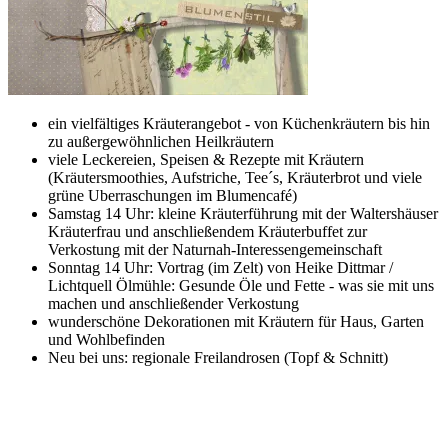
ein vielfältiges Kräuterangebot - von Küchenkräutern bis hin
zu außergewöhnlichen Heilkräutern
viele Leckereien, Speisen & Rezepte mit Kräutern
(Kräutersmoothies, Aufstriche, Tee´s, Kräuterbrot und viele
grüne Uberraschungen im Blumencafé)
Samstag 14 Uhr: kleine Kräuterführung mit der Waltershäuser
Kräuterfrau und anschließendem Kräuterbuffet zur
Verkostung mit der Naturnah-Interessengemeinschaft
Sonntag 14 Uhr: Vortrag (im Zelt) von Heike Dittmar /
Lichtquell Ölmühle: Gesunde Öle und Fette - was sie mit uns
machen und anschließender Verkostung
wunderschöne Dekorationen mit Kräutern für Haus, Garten
und Wohlbefinden
Neu bei uns: regionale Freilandrosen (Topf & Schnitt)