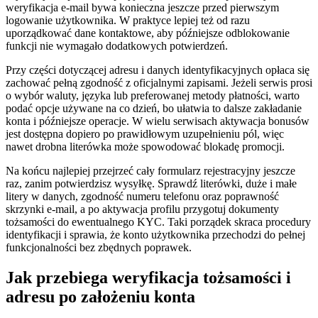
weryfikacja e-mail bywa konieczna jeszcze przed pierwszym
logowanie użytkownika. W praktyce lepiej też od razu
uporządkować dane kontaktowe, aby późniejsze odblokowanie
funkcji nie wymagało dodatkowych potwierdzeń.
Przy części dotyczącej adresu i danych identyfikacyjnych opłaca się
zachować pełną zgodność z oficjalnymi zapisami. Jeżeli serwis prosi
o wybór waluty, języka lub preferowanej metody płatności, warto
podać opcje używane na co dzień, bo ułatwia to dalsze zakładanie
konta i późniejsze operacje. W wielu serwisach aktywacja bonusów
jest dostępna dopiero po prawidłowym uzupełnieniu pól, więc
nawet drobna literówka może spowodować blokadę promocji.
Na końcu najlepiej przejrzeć cały formularz rejestracyjny jeszcze
raz, zanim potwierdzisz wysyłkę. Sprawdź literówki, duże i małe
litery w danych, zgodność numeru telefonu oraz poprawność
skrzynki e-mail, a po aktywacja profilu przygotuj dokumenty
tożsamości do ewentualnego KYC. Taki porządek skraca procedury
identyfikacji i sprawia, że konto użytkownika przechodzi do pełnej
funkcjonalności bez zbędnych poprawek.
Jak przebiega weryfikacja tożsamości i
adresu po założeniu konta