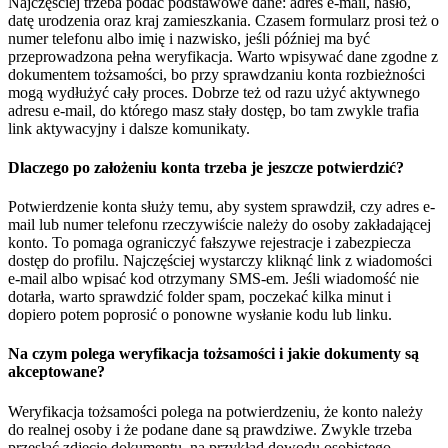
Najczęściej trzeba podać podstawowe dane: adres e-mail, hasło,
datę urodzenia oraz kraj zamieszkania. Czasem formularz prosi też o
numer telefonu albo imię i nazwisko, jeśli później ma być
przeprowadzona pełna weryfikacja. Warto wpisywać dane zgodne z
dokumentem tożsamości, bo przy sprawdzaniu konta rozbieżności
mogą wydłużyć cały proces. Dobrze też od razu użyć aktywnego
adresu e-mail, do którego masz stały dostęp, bo tam zwykle trafia
link aktywacyjny i dalsze komunikaty.
Dlaczego po założeniu konta trzeba je jeszcze potwierdzić?
Potwierdzenie konta służy temu, aby system sprawdził, czy adres e-
mail lub numer telefonu rzeczywiście należy do osoby zakładającej
konto. To pomaga ograniczyć fałszywe rejestracje i zabezpiecza
dostęp do profilu. Najczęściej wystarczy kliknąć link z wiadomości
e-mail albo wpisać kod otrzymany SMS-em. Jeśli wiadomość nie
dotarła, warto sprawdzić folder spam, poczekać kilka minut i
dopiero potem poprosić o ponowne wysłanie kodu lub linku.
Na czym polega weryfikacja tożsamości i jakie dokumenty są
akceptowane?
Weryfikacja tożsamości polega na potwierdzeniu, że konto należy
do realnej osoby i że podane dane są prawdziwe. Zwykle trzeba
przesłać zdjęcie dokumentu, na przykład dowodu osobistego,