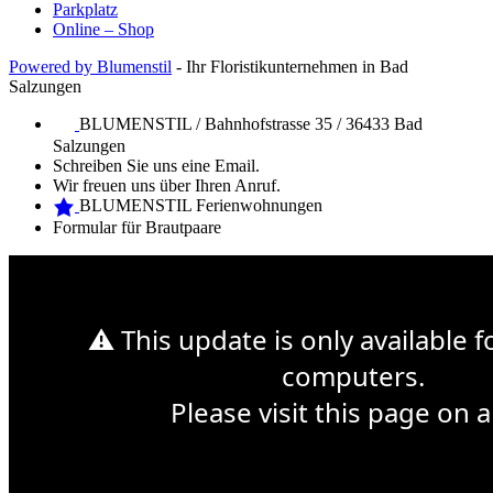
Parkplatz
Online – Shop
Powered by Blumenstil
- Ihr Floristikunternehmen in Bad
Salzungen
BLUMENSTIL / Bahnhofstrasse 35 / 36433 Bad
Salzungen
Schreiben Sie uns eine Email.
Wir freuen uns über Ihren Anruf.
BLUMENSTIL Ferienwohnungen
Formular für Brautpaare
Web Design Mymensingh
Premium WordPress Themes
Web
Development
⚠ This update is only available 
Sonntag 14. Mai ist Muttertag
computers.
Please visit this page on a