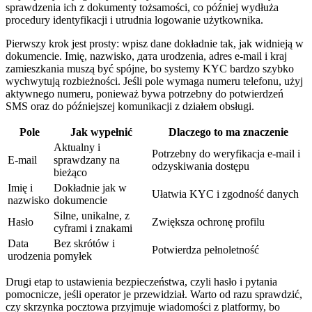
sprawdzenia ich z dokumenty tożsamości, co później wydłuża
procedury identyfikacji i utrudnia logowanie użytkownika.
Pierwszy krok jest prosty: wpisz dane dokładnie tak, jak widnieją w
dokumencie. Imię, nazwisko, дата urodzenia, adres e-mail i kraj
zamieszkania muszą być spójne, bo systemy KYC bardzo szybko
wychwytują rozbieżności. Jeśli pole wymaga numeru telefonu, użyj
aktywnego numeru, ponieważ bywa potrzebny do potwierdzeń
SMS oraz do późniejszej komunikacji z działem obsługi.
Pole
Jak wypełnić
Dlaczego to ma znaczenie
Aktualny i
Potrzebny do weryfikacja e-mail i
E-mail
sprawdzany na
odzyskiwania dostępu
bieżąco
Imię i
Dokładnie jak w
Ułatwia KYC i zgodność danych
nazwisko
dokumencie
Silne, unikalne, z
Hasło
Zwiększa ochronę profilu
cyframi i znakami
Data
Bez skrótów i
Potwierdza pełnoletność
urodzenia
pomyłek
Drugi etap to ustawienia bezpieczeństwa, czyli hasło i pytania
pomocnicze, jeśli operator je przewidział. Warto od razu sprawdzić,
czy skrzynka pocztowa przyjmuje wiadomości z platformy, bo