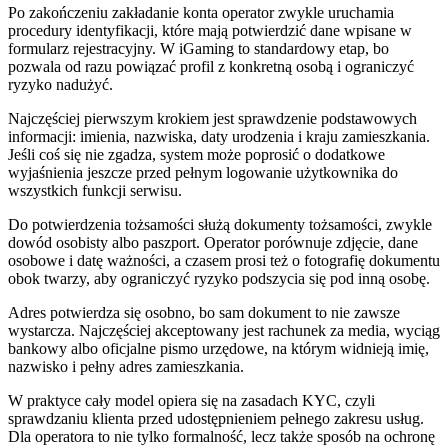
Po zakończeniu zakładanie konta operator zwykle uruchamia
procedury identyfikacji, które mają potwierdzić dane wpisane w
formularz rejestracyjny. W iGaming to standardowy etap, bo
pozwala od razu powiązać profil z konkretną osobą i ograniczyć
ryzyko nadużyć.
Najczęściej pierwszym krokiem jest sprawdzenie podstawowych
informacji: imienia, nazwiska, daty urodzenia i kraju zamieszkania.
Jeśli coś się nie zgadza, system może poprosić o dodatkowe
wyjaśnienia jeszcze przed pełnym logowanie użytkownika do
wszystkich funkcji serwisu.
Do potwierdzenia tożsamości służą dokumenty tożsamości, zwykle
dowód osobisty albo paszport. Operator porównuje zdjęcie, dane
osobowe i datę ważności, a czasem prosi też o fotografię dokumentu
obok twarzy, aby ograniczyć ryzyko podszycia się pod inną osobę.
Adres potwierdza się osobno, bo sam dokument to nie zawsze
wystarcza. Najczęściej akceptowany jest rachunek za media, wyciąg
bankowy albo oficjalne pismo urzędowe, na którym widnieją imię,
nazwisko i pełny adres zamieszkania.
W praktyce cały model opiera się na zasadach KYC, czyli
sprawdzaniu klienta przed udostępnieniem pełnego zakresu usług.
Dla operatora to nie tylko formalność, lecz także sposób na ochronę