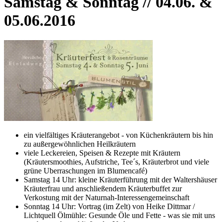
Samstag & Sonntag // 04.06. &
05.06.2016
ein vielfältiges Kräuterangebot - von Küchenkräutern bis hin
zu außergewöhnlichen Heilkräutern
viele Leckereien, Speisen & Rezepte mit Kräutern
(Kräutersmoothies, Aufstriche, Tee´s, Kräuterbrot und viele
grüne Uberraschungen im Blumencafé)
Samstag 14 Uhr: kleine Kräuterführung mit der Waltershäuser
Kräuterfrau und anschließendem Kräuterbuffet zur
Verkostung mit der Naturnah-Interessengemeinschaft
Sonntag 14 Uhr: Vortrag (im Zelt) von Heike Dittmar /
Lichtquell Ölmühle: Gesunde Öle und Fette - was sie mit uns