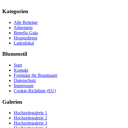
über
auf
Twitter
Facebook
zu
zu
Kategorien
teilen
teilen
(Wird
(Wird
in
in
Alle Beiträge
neuem
neuem
Fenster
Fenster
Allgemein
geöffnet)
geöffnet)
Benefiz-Gala
Hospizdienst
Ladenlokal
Blumenstil
Start
Kontakt
Formular für Brautpaare
Datenschutz
Impressum
Cookie-Richtlinie (EU)
Galerien
Hochzeitsgalerie 1
Hochzeitsgalerie 2
Hochzeitsgalerie 3