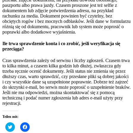
paszportu albo prawa jazdy. Czasem proszone jest też selfie z
dokumentem lub zdjęcie potwierdzenia adresu, na przykład
rachunku za media. Dokument powinien być czytelny, bez
obciętych rogów i bez mocnych odblasków. Jeśli dane w formularzu
różnią się od dokumentu, pracownik lub system może poprosić o
poprawki albo dodatkowe wyjaśnienia.
Ile trwa sprawdzenie konta i co zrobić, jeśli weryfikacja się
przeciąga?
Czas sprawdzenia zależy od serwisu i liczby zgłoszeń. Czasem trwa
to kilka minut, a czasem kilka godzin lub dłużej, zwłaszcza gdy
trzeba ręcznie ocenić dokumenty. Jeśli status nie zmienia się przez
dłuższy czas, warto sprawdzić, czy przesłane pliki są dobrej jakości
i czy wszystkie dane są uzupełnione poprawnie. Dobrze też zajrzeć
do skrzynki e-mail, bo serwis może poprosić o uzupełnienie braków.
Jeśli nie ma odpowiedzi, można skontaktować się z pomocą
techniczną i podać numer zgłoszenia lub adres e-mail użyty przy
rejestracji.
Teilen mit:
Klick,
Klick,
um
um