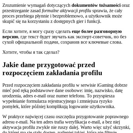
Zrozumienie wymagań dotyczących
dokumentów tożsamości
oraz
przestrzeganie zasad
formalne aktywacji profilu
sprawia, że cały
proces przebiega płynnie i bezproblemowo, a użytkownik może
skupić się na korzystaniu z dostępnych gier i funkcji.
Если хотите, я могу сразу сделать
еще более разговорную
версию
, где текст будет звучать как эксперт-советчик, но без
сухой официальной подачи, сохранив все ключевые слова.
Хотите, чтобы я так сделал?
Jakie dane przygotować przed
rozpoczęciem zakładania profilu
Przed rozpoczęciem zakładania profilu w serwisie iGaming dobrze
mieć pod ręką podstawowe dane osobowe: imię, nazwisko, datę
urodzenia, adres e-mail oraz numer telefonu. To przyspiesza
wypełnianie formularza rejestracyjnego i zmniejsza ryzyko
pomyłek, które później komplikują logowanie użytkownika.
W praktyce najwięcej czasu oszczędza przygotowanie poprawnego
adresu e-mail. Na ten adres trafia weryfikacja e-mail, a bez niej
aktywacja profilu zwykle nie ruszy dalej. Warto więc użyć skrzynki,
do której ma się stały dostęp, najlepiej takiej, która nie filtruje