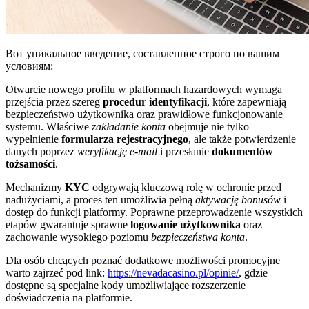
Вот уникальное введение, составленное строго по вашим
условиям:
Otwarcie nowego profilu w platformach hazardowych wymaga
przejścia przez szereg
procedur identyfikacji
, które zapewniają
bezpieczeństwo użytkownika oraz prawidłowe funkcjonowanie
systemu. Właściwe
zakładanie konta
obejmuje nie tylko
wypełnienie
formularza rejestracyjnego
, ale także potwierdzenie
danych poprzez
weryfikację e-mail
i przesłanie
dokumentów
tożsamości
.
Mechanizmy
KYC
odgrywają kluczową rolę w ochronie przed
nadużyciami, a proces ten umożliwia pełną
aktywację bonusów
i
dostęp do funkcji platformy. Poprawne przeprowadzenie wszystkich
etapów gwarantuje sprawne
logowanie użytkownika
oraz
zachowanie wysokiego poziomu
bezpieczeństwa konta
.
Dla osób chcących poznać dodatkowe możliwości promocyjne
warto zajrzeć pod link:
https://nevadacasino.pl/opinie/
, gdzie
dostępne są specjalne kody umożliwiające rozszerzenie
doświadczenia na platformie.