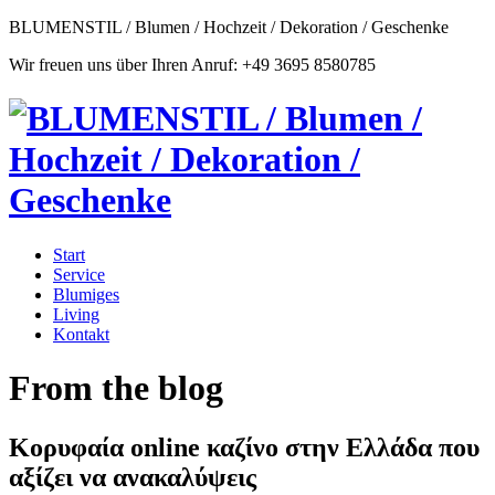
BLUMENSTIL / Blumen / Hochzeit / Dekoration / Geschenke
Wir freuen uns über Ihren Anruf: +49 3695 8580785
Start
Service
Blumiges
Living
Kontakt
From the blog
Κορυφαία online καζίνο στην Ελλάδα που
αξίζει να ανακαλύψεις