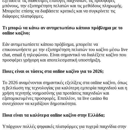
εξετάσετε τις διαθέσιμες επιλογές παιχνιδιών, τις προσφορές
μπόνους, την εξυπηρέτηση πελατών και τις μεθόδους πληρωμής.
Μπορείτε επίσης να διαβάσετε κριτικές και να συγκρίνετε τις
διάφορες πλατφόρμες.
Τι μπορώ να κάνω αν αντιμετωπίσω κάποιο πρόβλημα με το
online καζίνο;
Εάν αντιμετωπίσετε κάποιο πρόβλημα, μπορείτε να
επικοινωνήσετε με την εξυπηρέτηση πελατών του καζίνο μέσω live
chat, email ή τηλεφώνου. Είναι σημαντικό να διαλέξετε καζίνο που
προσφέρει γρήγορη και αποτελεσματική υποστήριξη.
Ποιες είναι οι τάσεις στα online καζίνο για το 2026;
Το 2026 αναμένονται σημαντικές εξελίξεις στα online καζίνο, όπως
η βελτίωση της τεχνολογίας για καλύτερη εμπειρία παιχνιδιού και η
χρήση τεχνητής νοημοσύνης για προτάσεις παιχνιδιών και
εξατομικευμένες προσφορές. Επιπλέον, τα live casino θα
συνεχίσουν να κερδίζουν δημοτικότητα.
Ποια είναι τα καλύτερα online καζίνο στην Ελλάδα;
Υπάρχουν πολλές ψηφιακές πλατφόρμες για τυχερά παιχνίδια στην