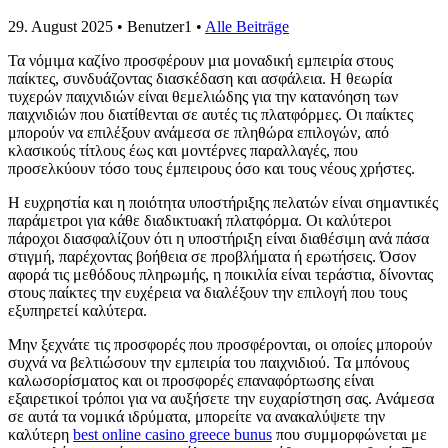
29. August 2025
• Benutzer1 •
Alle Beiträge
Τα νόμιμα καζίνο προσφέρουν μια μοναδική εμπειρία στους
παίκτες, συνδυάζοντας διασκέδαση και ασφάλεια. Η θεωρία
τυχερών παιχνιδιών είναι θεμελιώδης για την κατανόηση των
παιχνιδιών που διατίθενται σε αυτές τις πλατφόρμες. Οι παίκτες
μπορούν να επιλέξουν ανάμεσα σε πληθώρα επιλογών, από
κλασικούς τίτλους έως και μοντέρνες παραλλαγές, που
προσελκύουν τόσο τους έμπειρους όσο και τους νέους χρήστες.
Η ευχρηστία και η ποιότητα υποστήριξης πελατών είναι σημαντικές
παράμετροι για κάθε διαδικτυακή πλατφόρμα. Οι καλύτεροι
πάροχοι διασφαλίζουν ότι η υποστήριξη είναι διαθέσιμη ανά πάσα
στιγμή, παρέχοντας βοήθεια σε προβλήματα ή ερωτήσεις. Όσον
αφορά τις μεθόδους πληρωμής, η ποικιλία είναι τεράστια, δίνοντας
στους παίκτες την ευχέρεια να διαλέξουν την επιλογή που τους
εξυπηρετεί καλύτερα.
Μην ξεχνάτε τις προσφορές που προσφέρονται, οι οποίες μπορούν
συχνά να βελτιώσουν την εμπειρία του παιχνιδιού. Τα μπόνους
καλωσορίσματος και οι προσφορές επαναφόρτωσης είναι
εξαιρετικοί τρόποι για να αυξήσετε την ευχαρίστηση σας. Ανάμεσα
σε αυτά τα νομικά ιδρύματα, μπορείτε να ανακαλύψετε την
καλύτερη
best online casino greece bunus
που συμμορφώνεται με