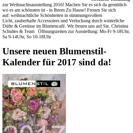
zur Weihnachtsausstellung 2016! Machen Sie es sich da gemütlich
wo es am schönsten ist - in Ihrem Zu Hause! Freuen Sie sich
auf: weihnachtliche Schönheiten in stimmungsvollem
Licht, zauberhafte Accessoires und Verlockung durch winterliche
Düfte & Genüsse im Blumencafé. Wir freuen uns auf Sie. Christina
Schultes & Team Öffnungszeiten zur Ausstellung: Mo-Fr 9-18Uhr,
Sa 9-14Uhr, So 10-18Uhr
Unsere neuen Blumenstil-
Kalender für 2017 sind da!