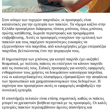
Στον κόσμο των τυχερών παιχνιδιών, οι προσφορές είναι
καταλυτικές για την εμπειρία των παικτών. Τα νόμιμα καζίνο στην
Ελλάδα προσφέρουν διάφορους τύπους μπόνους, όπως μπόνους
πρώτης κατάθεσης, δωρεάν περιστροφές και προγράμματα
επιβράβευσης. Αυτές οι προσφορές ενισχύουν την εμπλοκή των
παικτών και τους παρέχουν περισσότερες ευκαιρίες να
εξερευνήσουν νέα παιχνίδια, από κουλοχέρηδες μέχρι επιτραπέζια
παιχνίδια, βελτιώνοντας έτσι την ψυχαγωγία τους.
Η δημοτικότητα των μπόνους για κινητό παιχνίδι έχει αυξηθεί
θεαματικά, με πολλούς παίκτες να επιλέγουν να κάνουν παιχνίδι
από τις συσκευές τους. Ειδικές προσφορές για κινητές εφαρμογές
ενθαρρύνουν τους χρήστες να δοκιμάσουν καινούργια παιχνίδια,
ενώ οι καλοσχεδιασμένες πλατφόρμες εξασφαλίζουν την ασφάλεια
των προσωπικών και χρηματοοικονομικών τους δεδομένων. Η
ταχύτητα που προσφέρουν αυτές οι εφαρμογές αναβαθμίζει την
συνολική εμπειρία.
Η υποστήριξη πελατών είναι επίσης σημαντική, καθώς οι παίκτες
μπορεί να χρειαστούν βοήθεια σχετικά με τις προσφορές. Οι καλές
εμπειρίες παικτών περιλαμβάνουν άμεσες απαντήσεις και