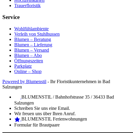
Hochzeitskarten
Trauerfloristik
Service
Wohlfühlambiente
Verleih von Stuhlhussen
Blumen – Beratung
Blumen – Lieferung
Blumen – Versand
Blumen – Abo
Öffnungszeiten
Parkplatz
Online – Shop
Powered by Blumenstil
- Ihr Floristikunternehmen in Bad
Salzungen
BLUMENSTIL / Bahnhofstrasse 35 / 36433 Bad
Salzungen
Schreiben Sie uns eine Email.
Wir freuen uns über Ihren Anruf.
BLUMENSTIL Ferienwohnungen
Formular für Brautpaare