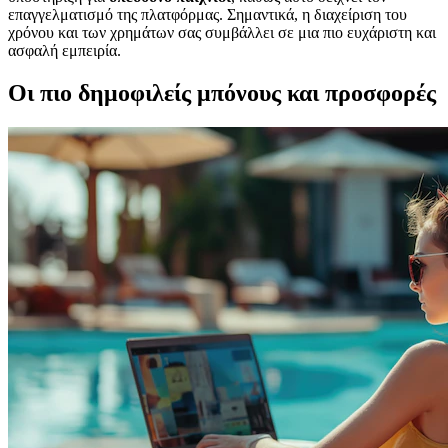
επαγγελματισμό της πλατφόρμας. Σημαντικά, η διαχείριση του
χρόνου και των χρημάτων σας συμβάλλει σε μια πιο ευχάριστη και
ασφαλή εμπειρία.
Οι πιο δημοφιλείς μπόνους και προσφορές