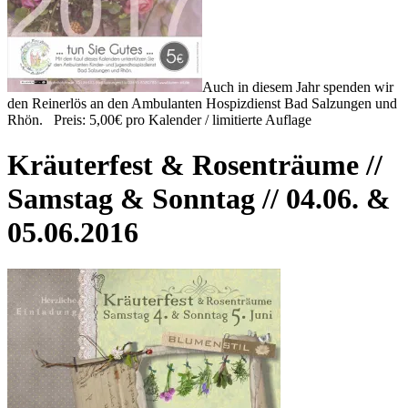
Auch in diesem Jahr spenden wir
den Reinerlös an den Ambulanten Hospizdienst Bad Salzungen und
Rhön. Preis: 5,00€ pro Kalender / limitierte Auflage
Kräuterfest & Rosenträume //
Samstag & Sonntag // 04.06. &
05.06.2016