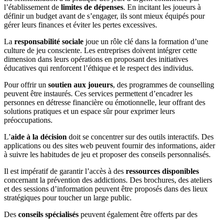
l’établissement de
limites de dépenses
. En incitant les joueurs à
définir un budget avant de s’engager, ils sont mieux équipés pour
gérer leurs finances et éviter les pertes excessives.
La
responsabilité sociale
joue un rôle clé dans la formation d’une
culture de jeu consciente. Les entreprises doivent intégrer cette
dimension dans leurs opérations en proposant des initiatives
éducatives qui renforcent l’éthique et le respect des individus.
Pour offrir un
soutien aux joueurs
, des programmes de counselling
peuvent être instaurés. Ces services permettent d’encadrer les
personnes en détresse financière ou émotionnelle, leur offrant des
solutions pratiques et un espace sûr pour exprimer leurs
préoccupations.
L’
aide à la décision
doit se concentrer sur des outils interactifs. Des
applications ou des sites web peuvent fournir des informations, aider
à suivre les habitudes de jeu et proposer des conseils personnalisés.
Il est impératif de garantir l’accès à des
ressources disponibles
concernant la prévention des addictions. Des brochures, des ateliers
et des sessions d’information peuvent être proposés dans des lieux
stratégiques pour toucher un large public.
Des
conseils spécialisés
peuvent également être offerts par des