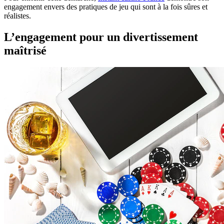
engagement envers des pratiques de jeu qui sont à la fois sûres et
réalistes.
L’engagement pour un divertissement
maîtrisé