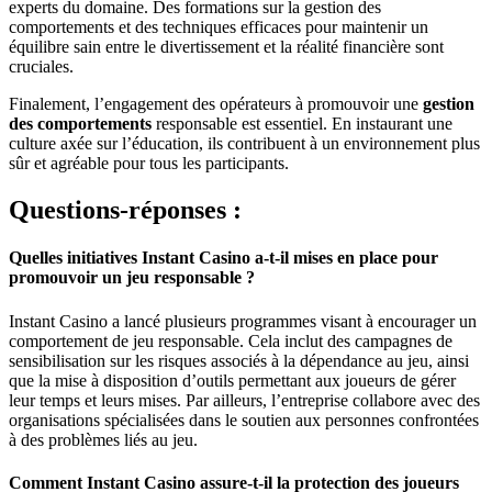
experts du domaine. Des formations sur la gestion des
comportements et des techniques efficaces pour maintenir un
équilibre sain entre le divertissement et la réalité financière sont
cruciales.
Finalement, l’engagement des opérateurs à promouvoir une
gestion
des comportements
responsable est essentiel. En instaurant une
culture axée sur l’éducation, ils contribuent à un environnement plus
sûr et agréable pour tous les participants.
Questions-réponses :
Quelles initiatives Instant Casino a-t-il mises en place pour
promouvoir un jeu responsable ?
Instant Casino a lancé plusieurs programmes visant à encourager un
comportement de jeu responsable. Cela inclut des campagnes de
sensibilisation sur les risques associés à la dépendance au jeu, ainsi
que la mise à disposition d’outils permettant aux joueurs de gérer
leur temps et leurs mises. Par ailleurs, l’entreprise collabore avec des
organisations spécialisées dans le soutien aux personnes confrontées
à des problèmes liés au jeu.
Comment Instant Casino assure-t-il la protection des joueurs