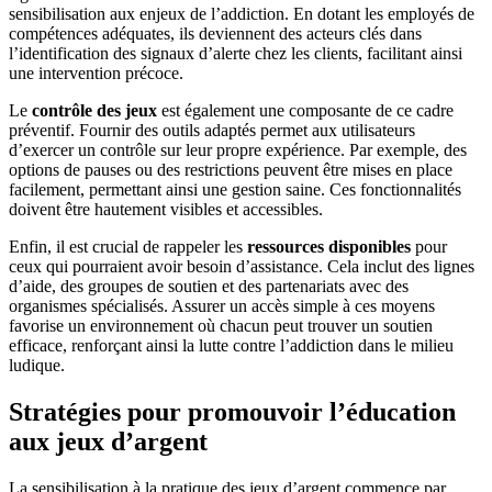
sensibilisation aux enjeux de l’addiction. En dotant les employés de
compétences adéquates, ils deviennent des acteurs clés dans
l’identification des signaux d’alerte chez les clients, facilitant ainsi
une intervention précoce.
Le
contrôle des jeux
est également une composante de ce cadre
préventif. Fournir des outils adaptés permet aux utilisateurs
d’exercer un contrôle sur leur propre expérience. Par exemple, des
options de pauses ou des restrictions peuvent être mises en place
facilement, permettant ainsi une gestion saine. Ces fonctionnalités
doivent être hautement visibles et accessibles.
Enfin, il est crucial de rappeler les
ressources disponibles
pour
ceux qui pourraient avoir besoin d’assistance. Cela inclut des lignes
d’aide, des groupes de soutien et des partenariats avec des
organismes spécialisés. Assurer un accès simple à ces moyens
favorise un environnement où chacun peut trouver un soutien
efficace, renforçant ainsi la lutte contre l’addiction dans le milieu
ludique.
Stratégies pour promouvoir l’éducation
aux jeux d’argent
La sensibilisation à la pratique des jeux d’argent commence par