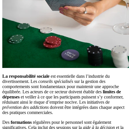
La responsabilité sociale
est essentielle dans l’industrie du
divertissement. Les
conseils spécialisés
sur la gestion des
comportements sont fondamentaux pour maintenir une approche
équilibrée. Les acteurs de ce secteur doivent établir des
limites de
dépenses
et veiller à ce que les participants puissent s’y conformer,
réduisant ainsi le risque d’emprise nocive. Les initiatives de
prévention des addictions
doivent être intégrées dans chaque aspect
des pratiques commerciales.
Des
formations
régulières pour le personnel sont également
significatives. Cela inclut des sessions sur la
aide à la décision
et la