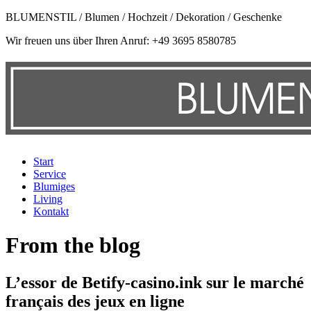
BLUMENSTIL / Blumen / Hochzeit / Dekoration / Geschenke
Wir freuen uns über Ihren Anruf: +49 3695 8580785
Start
Service
Blumiges
Living
Kontakt
From the blog
L’essor de Betify-casino.ink sur le marché
français des jeux en ligne