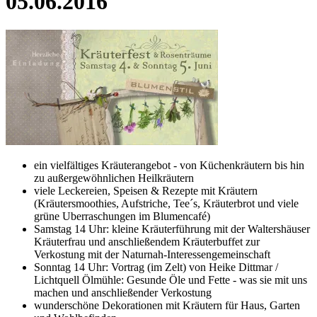
05.06.2016
ein vielfältiges Kräuterangebot - von Küchenkräutern bis hin
zu außergewöhnlichen Heilkräutern
viele Leckereien, Speisen & Rezepte mit Kräutern
(Kräutersmoothies, Aufstriche, Tee´s, Kräuterbrot und viele
grüne Uberraschungen im Blumencafé)
Samstag 14 Uhr: kleine Kräuterführung mit der Waltershäuser
Kräuterfrau und anschließendem Kräuterbuffet zur
Verkostung mit der Naturnah-Interessengemeinschaft
Sonntag 14 Uhr: Vortrag (im Zelt) von Heike Dittmar /
Lichtquell Ölmühle: Gesunde Öle und Fette - was sie mit uns
machen und anschließender Verkostung
wunderschöne Dekorationen mit Kräutern für Haus, Garten