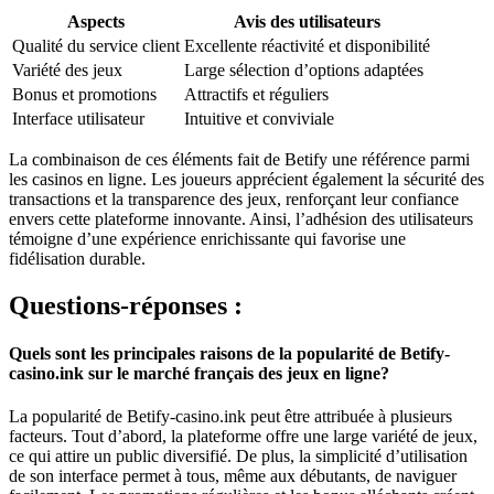
Aspects
Avis des utilisateurs
Qualité du service client
Excellente réactivité et disponibilité
Variété des jeux
Large sélection d’options adaptées
Bonus et promotions
Attractifs et réguliers
Interface utilisateur
Intuitive et conviviale
La combinaison de ces éléments fait de Betify une référence parmi
les casinos en ligne. Les joueurs apprécient également la sécurité des
transactions et la transparence des jeux, renforçant leur confiance
envers cette plateforme innovante. Ainsi, l’adhésion des utilisateurs
témoigne d’une expérience enrichissante qui favorise une
fidélisation durable.
Questions-réponses :
Quels sont les principales raisons de la popularité de Betify-
casino.ink sur le marché français des jeux en ligne?
La popularité de Betify-casino.ink peut être attribuée à plusieurs
facteurs. Tout d’abord, la plateforme offre une large variété de jeux,
ce qui attire un public diversifié. De plus, la simplicité d’utilisation
de son interface permet à tous, même aux débutants, de naviguer