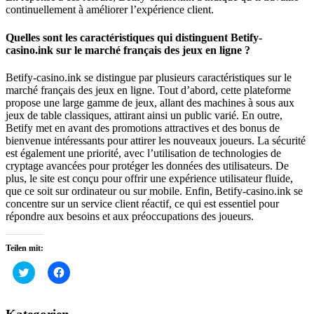
continuellement à améliorer l’expérience client.
Quelles sont les caractéristiques qui distinguent Betify-
casino.ink sur le marché français des jeux en ligne ?
Betify-casino.ink se distingue par plusieurs caractéristiques sur le
marché français des jeux en ligne. Tout d’abord, cette plateforme
propose une large gamme de jeux, allant des machines à sous aux
jeux de table classiques, attirant ainsi un public varié. En outre,
Betify met en avant des promotions attractives et des bonus de
bienvenue intéressants pour attirer les nouveaux joueurs. La sécurité
est également une priorité, avec l’utilisation de technologies de
cryptage avancées pour protéger les données des utilisateurs. De
plus, le site est conçu pour offrir une expérience utilisateur fluide,
que ce soit sur ordinateur ou sur mobile. Enfin, Betify-casino.ink se
concentre sur un service client réactif, ce qui est essentiel pour
répondre aux besoins et aux préoccupations des joueurs.
Teilen mit:
Klick,
Klick,
um
um
über
auf
Twitter
Facebook
zu
zu