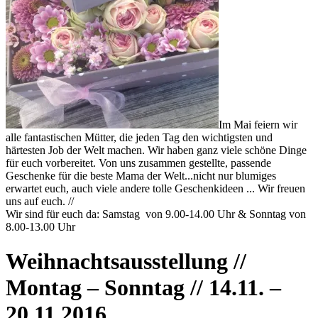
Im Mai feiern wir
alle fantastischen Mütter, die jeden Tag den wichtigsten und
härtesten Job der Welt machen. Wir haben ganz viele schöne Dinge
für euch vorbereitet. Von uns zusammen gestellte, passende
Geschenke für die beste Mama der Welt...nicht nur blumiges
erwartet euch, auch viele andere tolle Geschenkideen ... Wir freuen
uns auf euch. //
Wir sind für euch da: Samstag von 9.00-14.00 Uhr & Sonntag von
8.00-13.00 Uhr
Weihnachtsausstellung //
Montag – Sonntag // 14.11. –
20.11.2016