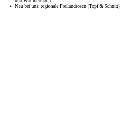
und Wohlbefinden
Neu bei uns: regionale Freilandrosen (Topf & Schnitt)