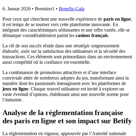
6. Januar 2026
• Benutzer1 •
Benefiz-Gala
Pour ceux qui cherchent une nouvelle expérience de
paris en ligne
,
il est temps de se tourner vers cette plateforme innovante. En
intégrant des caractéristiques séduisantes et une offre variée, elle se
démarque considérablement parmi les
casinos français
.
La clé de son succès réside dans une
stratégie
soigneusement
élaborée, axée sur la satisfaction des utilisateurs et la sécurité des
transactions. Ces éléments sont primordiaux dans un environnement
aussi compétitif où la confiance est essentielle.
La combinaison de promotions attractives et d’une interface
conviviale attire de nombreux adeptes du jeu, transformant ainsi la
manière dont les passionnés interagissent avec les plateformes de
jeux en ligne
. Chaque nouvel utilisateur est invité à explorer un
vaste éventail d’options, établissant ainsi une nouvelle norme pour
l’industrie.
Analyse de la réglementation française
des paris en ligne et son impact sur Betify
La réglementation en vigueur, approuvée par l’Autorité nationale