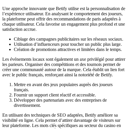
Une approche innovante que Betify utilise est la personnalisation de
l’expérience utilisateur. En analysant le comportement des joueurs,
la plateforme peut offrir des recommandations de paris adaptées à
chaque utilisateur. Cela favorise un engagement plus profond et une
satisfaction accrue.
Ciblage des campagnes publicitaires sur les réseaux sociaux.
Utilisation d’influenceurs pour toucher un public plus large.
Création de promotions attractives et limitées dans le temps.
Les événements locaux sont également un axe privilégié pour attirer
les parieurs. Organiser des compétitions et des tournois permet de
créer une communauté autour de la marque. Cela établit un lien fort
avec le public français, renforçant ainsi la notoriété de Betify.
Mettre en avant des jeux populaires auprès des joueurs
français.
Fournir un support client réactif et accessible.
Développer des partenariats avec des entreprises de
divertissement.
En utilisant des techniques de SEO adaptées, Betify améliore sa
visibilité en ligne. Cela permet d’attirer davantage de visiteurs sur
leur plateforme. Les mots clés spécifiques au secteur du casino en