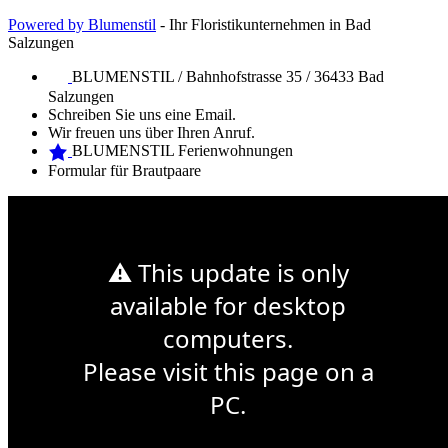
Powered by Blumenstil
- Ihr Floristikunternehmen in Bad
Salzungen
BLUMENSTIL / Bahnhofstrasse 35 / 36433 Bad
Salzungen
Schreiben Sie uns eine Email.
Wir freuen uns über Ihren Anruf.
BLUMENSTIL Ferienwohnungen
Formular für Brautpaare
Web Design Mymensingh
Premium WordPress Themes
Web
Development
⚠ This update is only
Sonntag 14. Mai ist Muttertag
available for desktop
computers.
Please visit this page on a
PC.