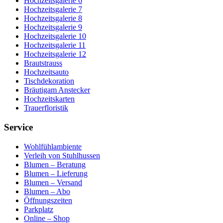
Hochzeitsgalerie 6
Hochzeitsgalerie 7
Hochzeitsgalerie 8
Hochzeitsgalerie 9
Hochzeitsgalerie 10
Hochzeitsgalerie 11
Hochzeitsgalerie 12
Brautstrauss
Hochzeitsauto
Tischdekoration
Bräutigam Anstecker
Hochzeitskarten
Trauerfloristik
Service
Wohlfühlambiente
Verleih von Stuhlhussen
Blumen – Beratung
Blumen – Lieferung
Blumen – Versand
Blumen – Abo
Öffnungszeiten
Parkplatz
Online – Shop