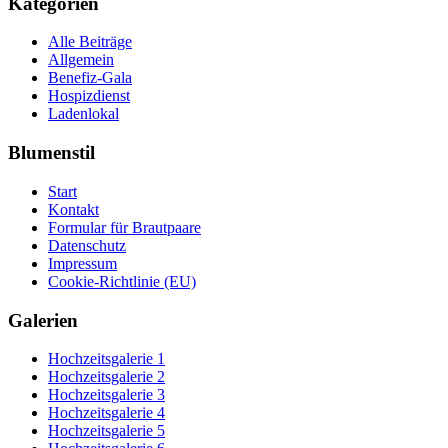
Kategorien
teilen
teilen
(Wird
(Wird
in
in
Alle Beiträge
neuem
neuem
Fenster
Fenster
Allgemein
geöffnet)
geöffnet)
Benefiz-Gala
Hospizdienst
Ladenlokal
Blumenstil
Start
Kontakt
Formular für Brautpaare
Datenschutz
Impressum
Cookie-Richtlinie (EU)
Galerien
Hochzeitsgalerie 1
Hochzeitsgalerie 2
Hochzeitsgalerie 3
Hochzeitsgalerie 4
Hochzeitsgalerie 5