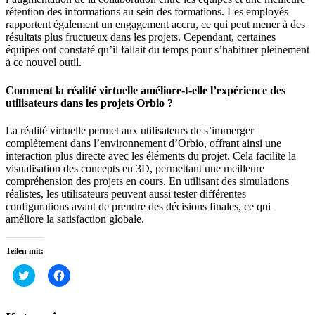
rétention des informations au sein des formations. Les employés
rapportent également un engagement accru, ce qui peut mener à des
résultats plus fructueux dans les projets. Cependant, certaines
équipes ont constaté qu’il fallait du temps pour s’habituer pleinement
à ce nouvel outil.
Comment la réalité virtuelle améliore-t-elle l’expérience des
utilisateurs dans les projets Orbio ?
La réalité virtuelle permet aux utilisateurs de s’immerger
complètement dans l’environnement d’Orbio, offrant ainsi une
interaction plus directe avec les éléments du projet. Cela facilite la
visualisation des concepts en 3D, permettant une meilleure
compréhension des projets en cours. En utilisant des simulations
réalistes, les utilisateurs peuvent aussi tester différentes
configurations avant de prendre des décisions finales, ce qui
améliore la satisfaction globale.
Teilen mit:
Klick,
Klick,
um
um
über
auf
Twitter
Facebook
zu
zu