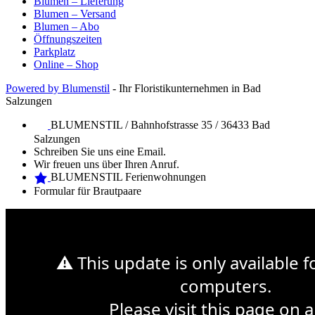
Blumen – Lieferung
Blumen – Versand
Blumen – Abo
Öffnungszeiten
Parkplatz
Online – Shop
Powered by Blumenstil
- Ihr Floristikunternehmen in Bad
Salzungen
BLUMENSTIL / Bahnhofstrasse 35 / 36433 Bad
Salzungen
Schreiben Sie uns eine Email.
Wir freuen uns über Ihren Anruf.
BLUMENSTIL Ferienwohnungen
Formular für Brautpaare
Web Design Mymensingh
Premium WordPress Themes
Web
Development
⚠ This update is only available 
Sonntag 14. Mai ist Muttertag
computers.
Please visit this page on a