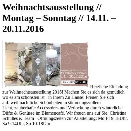
Weihnachtsausstellung //
Montag – Sonntag // 14.11. –
20.11.2016
Herzliche Einladung
zur Weihnachtsausstellung 2016! Machen Sie es sich da gemütlich
wo es am schönsten ist - in Ihrem Zu Hause! Freuen Sie sich
auf: weihnachtliche Schönheiten in stimmungsvollem
Licht, zauberhafte Accessoires und Verlockung durch winterliche
Düfte & Genüsse im Blumencafé. Wir freuen uns auf Sie. Christina
Schultes & Team Öffnungszeiten zur Ausstellung: Mo-Fr 9-18Uhr,
Sa 9-14Uhr, So 10-18Uhr