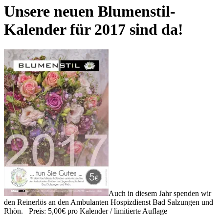
Unsere neuen Blumenstil-
Kalender für 2017 sind da!
Auch in diesem Jahr spenden wir
den Reinerlös an den Ambulanten Hospizdienst Bad Salzungen und
Rhön. Preis: 5,00€ pro Kalender / limitierte Auflage