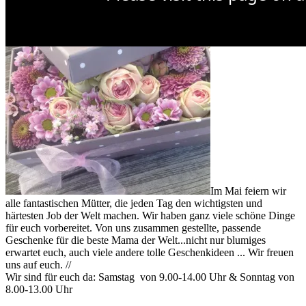
Im Mai feiern wir
alle fantastischen Mütter, die jeden Tag den wichtigsten und
härtesten Job der Welt machen. Wir haben ganz viele schöne Dinge
für euch vorbereitet. Von uns zusammen gestellte, passende
Geschenke für die beste Mama der Welt...nicht nur blumiges
erwartet euch, auch viele andere tolle Geschenkideen ... Wir freuen
uns auf euch. //
Wir sind für euch da: Samstag von 9.00-14.00 Uhr & Sonntag von
8.00-13.00 Uhr