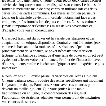
les règles fondamentales. Chaque joueur reçoit deux cartes cachées,
suivies de cinq cartes communes disposées au centre. Le but est de
former la meilleure main de cinq cartes en utilisant soit vos deux
cartes, soit les cartes communes. Les mises se font en plusieurs
tours, où la stratégie devient primordiale, notamment face à des
croupiers professionnels lors de jeux en direct. Ne sous-estimez
jamais l’importance d’évaluer les mises de vos adversaires et
d’adapter votre jeu en conséquence.
Un aspect fascinant du poker est la variété des stratégies et des
adaptations numériques disponibles. Contrairement à d’autres jeux
comme le baccarat ou la roulette, où les résultats dépendent
principalement de la chance, le poker nécessite une réflexion
tactique. L’ambiance authentique d’une salle de poker en direct peut
également affecter votre performance. Profiter de l’interaction avec
d’autres joueurs renforce le côté stratégique et rend l’expérience plus
immersive.
N’oubliez pas qu’il existe plusieurs variantes du Texas Hold’em.
Chaque variante peut introduire des règles spécifiques qui modifient
la dynamique du jeu. Familiarisez-vous avec ces nuances pour
devenir un meilleur joueur. Que vous jouiez à une table
traditionnelle ou en ligne, la compréhension des règles et
l’application de stratégies adaptées vous permettront de maximiser
vos chances de succès.