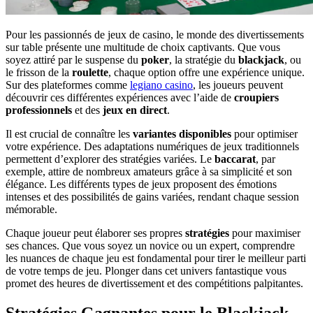
Pour les passionnés de jeux de casino, le monde des divertissements
sur table présente une multitude de choix captivants. Que vous
soyez attiré par le suspense du
poker
, la stratégie du
blackjack
, ou
le frisson de la
roulette
, chaque option offre une expérience unique.
Sur des plateformes comme
legiano casino
, les joueurs peuvent
découvrir ces différentes expériences avec l’aide de
croupiers
professionnels
et des
jeux en direct
.
Il est crucial de connaître les
variantes disponibles
pour optimiser
votre expérience. Des adaptations numériques de jeux traditionnels
permettent d’explorer des stratégies variées. Le
baccarat
, par
exemple, attire de nombreux amateurs grâce à sa simplicité et son
élégance. Les différents types de jeux proposent des émotions
intenses et des possibilités de gains variées, rendant chaque session
mémorable.
Chaque joueur peut élaborer ses propres
stratégies
pour maximiser
ses chances. Que vous soyez un novice ou un expert, comprendre
les nuances de chaque jeu est fondamental pour tirer le meilleur parti
de votre temps de jeu. Plonger dans cet univers fantastique vous
promet des heures de divertissement et des compétitions palpitantes.
Stratégies Gagnantes pour le Blackjack