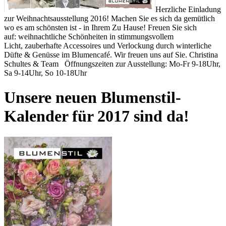
Herzliche Einladung
zur Weihnachtsausstellung 2016! Machen Sie es sich da gemütlich
wo es am schönsten ist - in Ihrem Zu Hause! Freuen Sie sich
auf: weihnachtliche Schönheiten in stimmungsvollem
Licht, zauberhafte Accessoires und Verlockung durch winterliche
Düfte & Genüsse im Blumencafé. Wir freuen uns auf Sie. Christina
Schultes & Team Öffnungszeiten zur Ausstellung: Mo-Fr 9-18Uhr,
Sa 9-14Uhr, So 10-18Uhr
Unsere neuen Blumenstil-
Kalender für 2017 sind da!