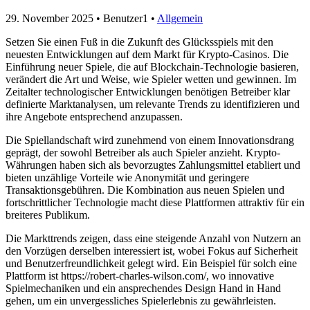
29. November 2025
• Benutzer1 •
Allgemein
Setzen Sie einen Fuß in die Zukunft des Glücksspiels mit den
neuesten Entwicklungen auf dem Markt für Krypto-Casinos. Die
Einführung neuer Spiele, die auf Blockchain-Technologie basieren,
verändert die Art und Weise, wie Spieler wetten und gewinnen. Im
Zeitalter technologischer Entwicklungen benötigen Betreiber klar
definierte Marktanalysen, um relevante Trends zu identifizieren und
ihre Angebote entsprechend anzupassen.
Die Spiellandschaft wird zunehmend von einem Innovationsdrang
geprägt, der sowohl Betreiber als auch Spieler anzieht. Krypto-
Währungen haben sich als bevorzugtes Zahlungsmittel etabliert und
bieten unzählige Vorteile wie Anonymität und geringere
Transaktionsgebühren. Die Kombination aus neuen Spielen und
fortschrittlicher Technologie macht diese Plattformen attraktiv für ein
breiteres Publikum.
Die Markttrends zeigen, dass eine steigende Anzahl von Nutzern an
den Vorzügen derselben interessiert ist, wobei Fokus auf Sicherheit
und Benutzerfreundlichkeit gelegt wird. Ein Beispiel für solch eine
Plattform ist https://robert-charles-wilson.com/, wo innovative
Spielmechaniken und ein ansprechendes Design Hand in Hand
gehen, um ein unvergessliches Spielerlebnis zu gewährleisten.