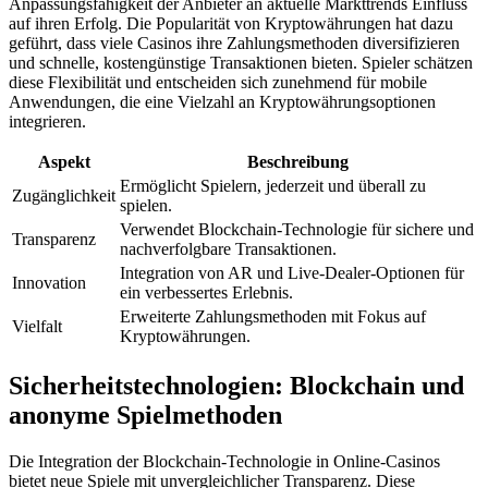
Anpassungsfähigkeit der Anbieter an aktuelle Markttrends Einfluss
auf ihren Erfolg. Die Popularität von Kryptowährungen hat dazu
geführt, dass viele Casinos ihre Zahlungsmethoden diversifizieren
und schnelle, kostengünstige Transaktionen bieten. Spieler schätzen
diese Flexibilität und entscheiden sich zunehmend für mobile
Anwendungen, die eine Vielzahl an Kryptowährungsoptionen
integrieren.
Aspekt
Beschreibung
Ermöglicht Spielern, jederzeit und überall zu
Zugänglichkeit
spielen.
Verwendet Blockchain-Technologie für sichere und
Transparenz
nachverfolgbare Transaktionen.
Integration von AR und Live-Dealer-Optionen für
Innovation
ein verbessertes Erlebnis.
Erweiterte Zahlungsmethoden mit Fokus auf
Vielfalt
Kryptowährungen.
Sicherheitstechnologien: Blockchain und
anonyme Spielmethoden
Die Integration der Blockchain-Technologie in Online-Casinos
bietet neue Spiele mit unvergleichlicher Transparenz. Diese