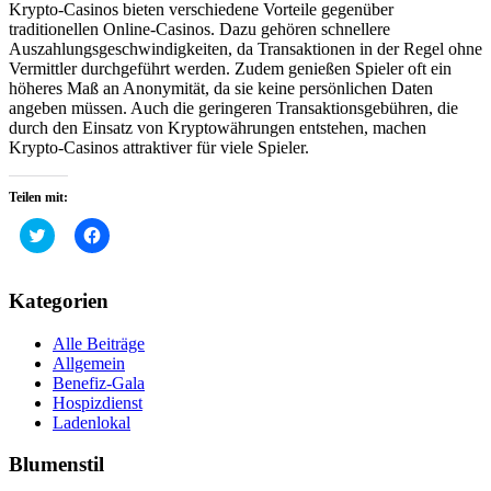
Krypto-Casinos bieten verschiedene Vorteile gegenüber
traditionellen Online-Casinos. Dazu gehören schnellere
Auszahlungsgeschwindigkeiten, da Transaktionen in der Regel ohne
Vermittler durchgeführt werden. Zudem genießen Spieler oft ein
höheres Maß an Anonymität, da sie keine persönlichen Daten
angeben müssen. Auch die geringeren Transaktionsgebühren, die
durch den Einsatz von Kryptowährungen entstehen, machen
Krypto-Casinos attraktiver für viele Spieler.
Teilen mit:
Klick,
Klick,
um
um
über
auf
Twitter
Facebook
zu
zu
Kategorien
teilen
teilen
(Wird
(Wird
in
in
Alle Beiträge
neuem
neuem
Fenster
Fenster
Allgemein
geöffnet)
geöffnet)
Benefiz-Gala
Hospizdienst
Ladenlokal
Blumenstil