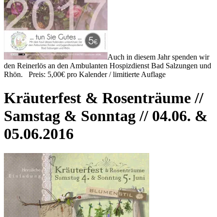
Auch in diesem Jahr spenden wir
den Reinerlös an den Ambulanten Hospizdienst Bad Salzungen und
Rhön. Preis: 5,00€ pro Kalender / limitierte Auflage
Kräuterfest & Rosenträume //
Samstag & Sonntag // 04.06. &
05.06.2016