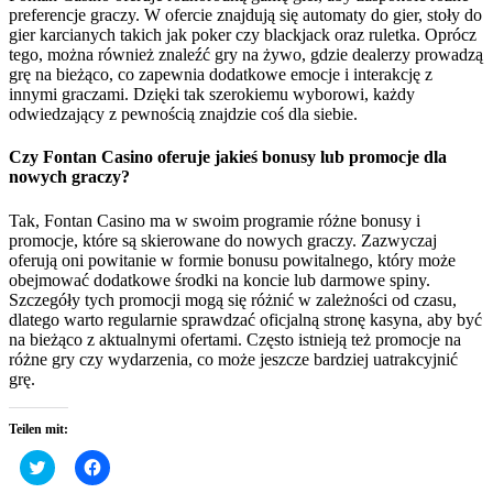
preferencje graczy. W ofercie znajdują się automaty do gier, stoły do
gier karcianych takich jak poker czy blackjack oraz ruletka. Oprócz
tego, można również znaleźć gry na żywo, gdzie dealerzy prowadzą
grę na bieżąco, co zapewnia dodatkowe emocje i interakcję z
innymi graczami. Dzięki tak szerokiemu wyborowi, każdy
odwiedzający z pewnością znajdzie coś dla siebie.
Czy Fontan Casino oferuje jakieś bonusy lub promocje dla
nowych graczy?
Tak, Fontan Casino ma w swoim programie różne bonusy i
promocje, które są skierowane do nowych graczy. Zazwyczaj
oferują oni powitanie w formie bonusu powitalnego, który może
obejmować dodatkowe środki na koncie lub darmowe spiny.
Szczegóły tych promocji mogą się różnić w zależności od czasu,
dlatego warto regularnie sprawdzać oficjalną stronę kasyna, aby być
na bieżąco z aktualnymi ofertami. Często istnieją też promocje na
różne gry czy wydarzenia, co może jeszcze bardziej uatrakcyjnić
grę.
Teilen mit:
Klick,
Klick,
um
um
über
auf