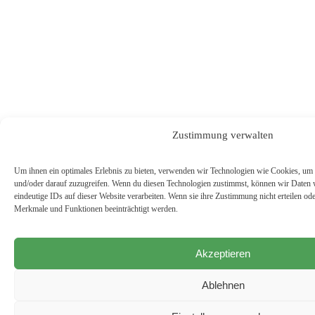
Zustimmung verwalten
Um ihnen ein optimales Erlebnis zu bieten, verwenden wir Technologien wie Cookies, um 
und/oder darauf zuzugreifen. Wenn du diesen Technologien zustimmst, können wir Daten w
eindeutige IDs auf dieser Website verarbeiten. Wenn sie ihre Zustimmung nicht erteilen o
Merkmale und Funktionen beeinträchtigt werden.
Akzeptieren
Ablehnen