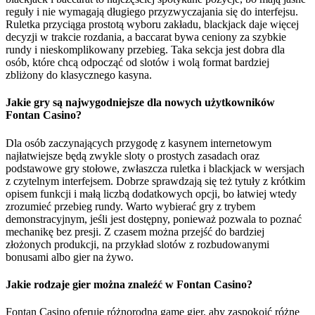
reguły i nie wymagają długiego przyzwyczajania się do interfejsu.
Ruletka przyciąga prostotą wyboru zakładu, blackjack daje więcej
decyzji w trakcie rozdania, a baccarat bywa ceniony za szybkie
rundy i nieskomplikowany przebieg. Taka sekcja jest dobra dla
osób, które chcą odpocząć od slotów i wolą format bardziej
zbliżony do klasycznego kasyna.
Jakie gry są najwygodniejsze dla nowych użytkowników
Fontan Casino?
Dla osób zaczynających przygodę z kasynem internetowym
najłatwiejsze będą zwykle sloty o prostych zasadach oraz
podstawowe gry stołowe, zwłaszcza ruletka i blackjack w wersjach
z czytelnym interfejsem. Dobrze sprawdzają się też tytuły z krótkim
opisem funkcji i małą liczbą dodatkowych opcji, bo łatwiej wtedy
zrozumieć przebieg rundy. Warto wybierać gry z trybem
demonstracyjnym, jeśli jest dostępny, ponieważ pozwala to poznać
mechanikę bez presji. Z czasem można przejść do bardziej
złożonych produkcji, na przykład slotów z rozbudowanymi
bonusami albo gier na żywo.
Jakie rodzaje gier można znaleźć w Fontan Casino?
Fontan Casino oferuje różnorodną gamę gier, aby zaspokoić różne