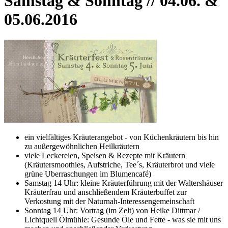
Samstag & Sonntag // 04.06. &
05.06.2016
ein vielfältiges Kräuterangebot - von Küchenkräutern bis hin
zu außergewöhnlichen Heilkräutern
viele Leckereien, Speisen & Rezepte mit Kräutern
(Kräutersmoothies, Aufstriche, Tee´s, Kräuterbrot und viele
grüne Uberraschungen im Blumencafé)
Samstag 14 Uhr: kleine Kräuterführung mit der Waltershäuser
Kräuterfrau und anschließendem Kräuterbuffet zur
Verkostung mit der Naturnah-Interessengemeinschaft
Sonntag 14 Uhr: Vortrag (im Zelt) von Heike Dittmar /
Lichtquell Ölmühle: Gesunde Öle und Fette - was sie mit uns