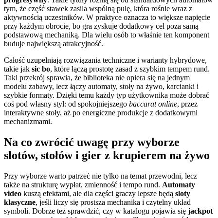
tym, że część stawek zasila wspólną pulę, która rośnie wraz z
aktywnością uczestników. W praktyce oznacza to większe napięcie
przy każdym obrocie, bo gra zyskuje dodatkowy cel poza samą
podstawową mechaniką. Dla wielu osób to właśnie ten komponent
buduje największą atrakcyjność.
Całość uzupełniają rozwiązania techniczne i warianty hybrydowe,
takie jak
sic bo
, które łączą prostotę zasad z szybkim tempem rund.
Taki przekrój sprawia, że biblioteka nie opiera się na jednym
modelu zabawy, lecz łączy automaty, stoły na żywo, karcianki i
szybkie formaty. Dzięki temu każdy typ użytkownika może dobrać
coś pod własny styl: od spokojniejszego
baccarat online
, przez
interaktywne stoły, aż po energiczne produkcje z dodatkowymi
mechanizmami.
Na co zwrócić uwagę przy wyborze
slotów, stołów i gier z krupierem na żywo
Przy wyborze warto patrzeć nie tylko na temat przewodni, lecz
także na strukturę wypłat, zmienność i tempo rund.
Automaty
video
kuszą efektami, ale dla części graczy lepsze będą
sloty
klasyczne
, jeśli liczy się prostsza mechanika i czytelny układ
symboli. Dobrze też sprawdzić, czy w katalogu pojawia się
jackpot