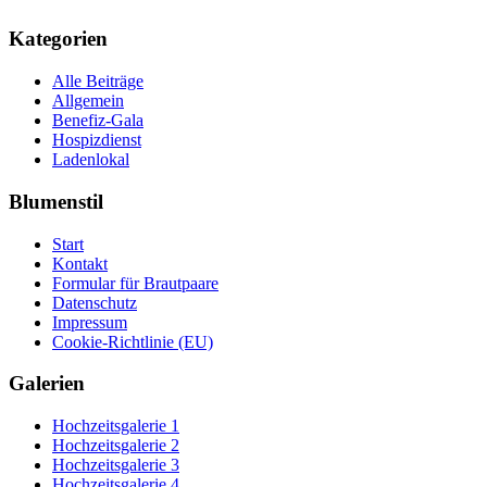
Twitter
Facebook
zu
zu
Kategorien
teilen
teilen
(Wird
(Wird
in
in
Alle Beiträge
neuem
neuem
Fenster
Fenster
Allgemein
geöffnet)
geöffnet)
Benefiz-Gala
Hospizdienst
Ladenlokal
Blumenstil
Start
Kontakt
Formular für Brautpaare
Datenschutz
Impressum
Cookie-Richtlinie (EU)
Galerien
Hochzeitsgalerie 1
Hochzeitsgalerie 2
Hochzeitsgalerie 3
Hochzeitsgalerie 4