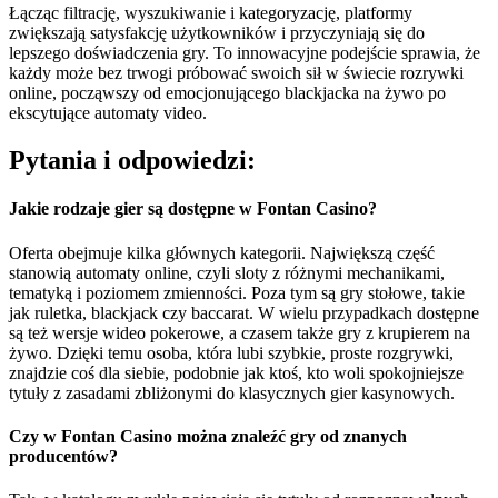
Łącząc filtrację, wyszukiwanie i kategoryzację, platformy
zwiększają satysfakcję użytkowników i przyczyniają się do
lepszego doświadczenia gry. To innowacyjne podejście sprawia, że
każdy może bez trwogi próbować swoich sił w świecie rozrywki
online, począwszy od emocjonującego blackjacka na żywo po
ekscytujące automaty video.
Pytania i odpowiedzi:
Jakie rodzaje gier są dostępne w Fontan Casino?
Oferta obejmuje kilka głównych kategorii. Największą część
stanowią automaty online, czyli sloty z różnymi mechanikami,
tematyką i poziomem zmienności. Poza tym są gry stołowe, takie
jak ruletka, blackjack czy baccarat. W wielu przypadkach dostępne
są też wersje wideo pokerowe, a czasem także gry z krupierem na
żywo. Dzięki temu osoba, która lubi szybkie, proste rozgrywki,
znajdzie coś dla siebie, podobnie jak ktoś, kto woli spokojniejsze
tytuły z zasadami zbliżonymi do klasycznych gier kasynowych.
Czy w Fontan Casino można znaleźć gry od znanych
producentów?