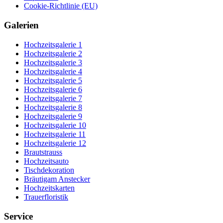
Cookie-Richtlinie (EU)
Galerien
Hochzeitsgalerie 1
Hochzeitsgalerie 2
Hochzeitsgalerie 3
Hochzeitsgalerie 4
Hochzeitsgalerie 5
Hochzeitsgalerie 6
Hochzeitsgalerie 7
Hochzeitsgalerie 8
Hochzeitsgalerie 9
Hochzeitsgalerie 10
Hochzeitsgalerie 11
Hochzeitsgalerie 12
Brautstrauss
Hochzeitsauto
Tischdekoration
Bräutigam Anstecker
Hochzeitskarten
Trauerfloristik
Service