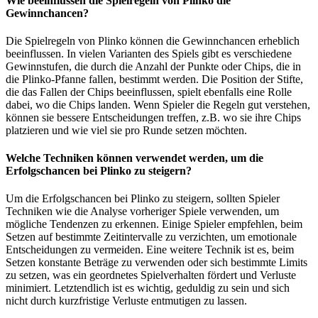
Wie beeinflussen die Spielregeln von Plinko die
Gewinnchancen?
Die Spielregeln von Plinko können die Gewinnchancen erheblich
beeinflussen. In vielen Varianten des Spiels gibt es verschiedene
Gewinnstufen, die durch die Anzahl der Punkte oder Chips, die in
die Plinko-Pfanne fallen, bestimmt werden. Die Position der Stifte,
die das Fallen der Chips beeinflussen, spielt ebenfalls eine Rolle
dabei, wo die Chips landen. Wenn Spieler die Regeln gut verstehen,
können sie bessere Entscheidungen treffen, z.B. wo sie ihre Chips
platzieren und wie viel sie pro Runde setzen möchten.
Welche Techniken können verwendet werden, um die
Erfolgschancen bei Plinko zu steigern?
Um die Erfolgschancen bei Plinko zu steigern, sollten Spieler
Techniken wie die Analyse vorheriger Spiele verwenden, um
mögliche Tendenzen zu erkennen. Einige Spieler empfehlen, beim
Setzen auf bestimmte Zeitintervalle zu verzichten, um emotionale
Entscheidungen zu vermeiden. Eine weitere Technik ist es, beim
Setzen konstante Beträge zu verwenden oder sich bestimmte Limits
zu setzen, was ein geordnetes Spielverhalten fördert und Verluste
minimiert. Letztendlich ist es wichtig, geduldig zu sein und sich
nicht durch kurzfristige Verluste entmutigen zu lassen.