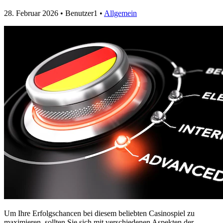
28. Februar 2026
• Benutzer1 •
Allgemein
Um Ihre Erfolgschancen bei diesem beliebten Casinospiel zu
maximieren, sollten Sie sich mit verschiedenen Aspekten der