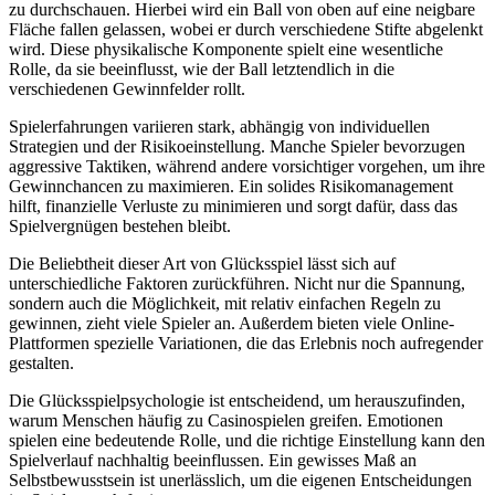
zu durchschauen. Hierbei wird ein Ball von oben auf eine neigbare
Fläche fallen gelassen, wobei er durch verschiedene Stifte abgelenkt
wird. Diese physikalische Komponente spielt eine wesentliche
Rolle, da sie beeinflusst, wie der Ball letztendlich in die
verschiedenen Gewinnfelder rollt.
Spielerfahrungen variieren stark, abhängig von individuellen
Strategien und der Risikoeinstellung. Manche Spieler bevorzugen
aggressive Taktiken, während andere vorsichtiger vorgehen, um ihre
Gewinnchancen zu maximieren. Ein solides Risikomanagement
hilft, finanzielle Verluste zu minimieren und sorgt dafür, dass das
Spielvergnügen bestehen bleibt.
Die Beliebtheit dieser Art von Glücksspiel lässt sich auf
unterschiedliche Faktoren zurückführen. Nicht nur die Spannung,
sondern auch die Möglichkeit, mit relativ einfachen Regeln zu
gewinnen, zieht viele Spieler an. Außerdem bieten viele Online-
Plattformen spezielle Variationen, die das Erlebnis noch aufregender
gestalten.
Die Glücksspielpsychologie ist entscheidend, um herauszufinden,
warum Menschen häufig zu Casinospielen greifen. Emotionen
spielen eine bedeutende Rolle, und die richtige Einstellung kann den
Spielverlauf nachhaltig beeinflussen. Ein gewisses Maß an
Selbstbewusstsein ist unerlässlich, um die eigenen Entscheidungen