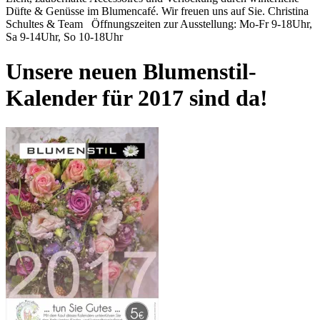
Düfte & Genüsse im Blumencafé. Wir freuen uns auf Sie. Christina
Schultes & Team Öffnungszeiten zur Ausstellung: Mo-Fr 9-18Uhr,
Sa 9-14Uhr, So 10-18Uhr
Unsere neuen Blumenstil-
Kalender für 2017 sind da!