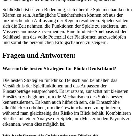
Schließlich ist es von Bedeutung, sich über die Spielmechaniken im
Klaren zu sein. Anfängliche Unsicherheiten können oft aus der
unzureichenden Auffassung der Regeln resultieren. Spieler sollten
sich die Zeit nehmen, die Funktionen der Spiele zu studieren, um
Missverständnisse zu vermeiden. Eine fundierte Spielbasis ist der
Schlüssel, um das volle Potenzial der Plattformen auszuschöpfen
und somit die persönlichen Erfolgschancen zu steigern.
Fragen und Antworten:
Was sind die besten Strategien für Plinko Deutschland?
Die besten Strategien für Plinko Deutschland beinhalten das
Verständnis der Spielfunktionen und das Anpassen der
Einsatzbeträge entsprechend. Es ist ratsam, zunächst mit kleineren
Einsätzen zu beginnen, um die Mechanismen des Spiels besser
kennenzulernen. Es kann auch hilfreich sein, die Einsatzhöhe
allmählich zu erhöhen, um die Gewinnchancen zu optimieren,
während man gleichzeitig das Risiko im Blick behält. Kombinieren
Sie dies mit einer Analyse der Spiele, um Muster in den Payouts zu
erkennen, wenn dies möglich ist.