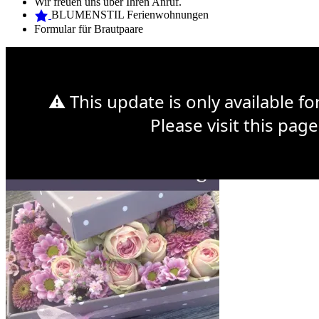
Wir freuen uns über Ihren Anruf.
BLUMENSTIL Ferienwohnungen
Formular für Brautpaare
Web Design Mymensingh
Premium WordPress Themes
Web
Development
⚠ This update is only available f
Sonntag 14. Mai ist Muttertag
Please visit this page