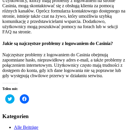
Użytkownicy, którzy mają problemy z logowaniem na stronie
Casinia, mogą skontaktować się z obsługą klienta za pomocą
różnych kanałów. Oprócz formularza kontaktowego dostępnego na
stronie, istnieje także czat na żywo, który umożliwia szybką
komunikację z przedstawicielami wsparcia. Dodatkowo,
użytkownicy mogą poszukiwać pomocy na forach lub w sekcji
FAQ na stronie.
Jakie są najczęstsze problemy z logowaniem do Casinia?
Najczęstsze problemy z logowaniem do Casinia obejmują
zapomniane hasło, nieprawidłowy adres e-mail, a także problemy z
połączeniem internetowym. Użytkownicy często mają trudności z
dostępem do konta, gdy ich dane logowania nie są poprawne lub
gdy występują chwilowe przerwy w działaniu serwisu.
Teilen mit:
Klick,
Klick,
um
um
über
auf
Twitter
Facebook
zu
zu
Kategorien
teilen
teilen
(Wird
(Wird
in
in
Alle Beiträge
neuem
neuem