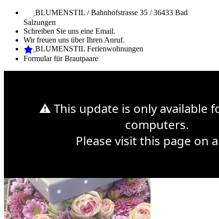
BLUMENSTIL / Bahnhofstrasse 35 / 36433 Bad
Salzungen
Schreiben Sie uns eine Email.
Wir freuen uns über Ihren Anruf.
BLUMENSTIL Ferienwohnungen
Formular für Brautpaare
Web Design Mymensingh
Premium WordPress Themes
Web
Development
⚠ This update is only available 
Sonntag 14. Mai ist Muttertag
computers.
Please visit this page on a