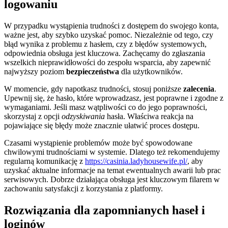
logowaniu
W przypadku wystąpienia trudności z dostępem do swojego konta,
ważne jest, aby szybko uzyskać pomoc. Niezależnie od tego, czy
błąd wynika z problemu z hasłem, czy z błędów systemowych,
odpowiednia obsługa jest kluczowa. Zachęcamy do zgłaszania
wszelkich nieprawidłowości do zespołu wsparcia, aby zapewnić
najwyższy poziom
bezpieczeństwa
dla użytkowników.
W momencie, gdy napotkasz trudności, stosuj poniższe
zalecenia
.
Upewnij się, że hasło, które wprowadzasz, jest poprawne i zgodne z
wymaganiami. Jeśli masz wątpliwości co do jego poprawności,
skorzystaj z opcji
odzyskiwania
hasła. Właściwa reakcja na
pojawiające się błędy może znacznie ułatwić proces dostępu.
Czasami wystąpienie problemów może być spowodowane
chwilowymi trudnościami w systemie. Dlatego też rekomendujemy
regularną komunikację z
https://casinia.ladyhousewife.pl/
, aby
uzyskać aktualne informacje na temat ewentualnych awarii lub prac
serwisowych. Dobrze działająca obsługa jest kluczowym filarem w
zachowaniu satysfakcji z korzystania z platformy.
Rozwiązania dla zapomnianych haseł i
loginów