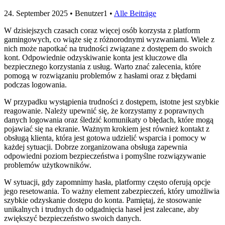
24. September 2025
• Benutzer1 •
Alle Beiträge
W dzisiejszych czasach coraz więcej osób korzysta z platform
gamingowych, co wiąże się z różnorodnymi wyzwaniami. Wiele z
nich może napotkać na trudności związane z dostępem do swoich
kont. Odpowiednie odzyskiwanie konta jest kluczowe dla
bezpiecznego korzystania z usług. Warto znać zalecenia, które
pomogą w rozwiązaniu problemów z hasłami oraz z błędami
podczas logowania.
W przypadku wystąpienia trudności z dostępem, istotne jest szybkie
reagowanie. Należy upewnić się, że korzystamy z poprawnych
danych logowania oraz śledzić komunikaty o błędach, które mogą
pojawiać się na ekranie. Ważnym krokiem jest również kontakt z
obsługą klienta, która jest gotowa udzielić wsparcia i pomocy w
każdej sytuacji. Dobrze zorganizowana obsługa zapewnia
odpowiedni poziom bezpieczeństwa i pomyślne rozwiązywanie
problemów użytkowników.
W sytuacji, gdy zapomnimy hasła, platformy często oferują opcje
jego resetowania. To ważny element zabezpieczeń, który umożliwia
szybkie odzyskanie dostępu do konta. Pamiętaj, że stosowanie
unikalnych i trudnych do odgadnięcia haseł jest zalecane, aby
zwiększyć bezpieczeństwo swoich danych.