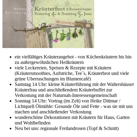
ein vielfältiges Kräuterangebot - von Küchenkräutern bis hin
zu außergewöhnlichen Heilkräutern
viele Leckereien, Speisen & Rezepte mit Kräutern
(Kräutersmoothies, Aufstriche, Tee´s, Kräuterbrot und viele
grüne Uberraschungen im Blumencafé)
Samstag 14 Uhr: kleine Kräuterführung mit der Waltershäuser
Kräuterfrau und anschließendem Kräuterbuffet zur
Verkostung mit der Naturnah-Interessengemeinschaft
Sonntag 14 Uhr: Vortrag (im Zelt) von Heike Dittmar /
Lichtquell Ölmühle: Gesunde Öle und Fette - was sie mit uns
machen und anschließender Verkostung
wunderschöne Dekorationen mit Kräutern für Haus, Garten
und Wohlbefinden
Neu bei uns: regionale Freilandrosen (Topf & Schnitt)