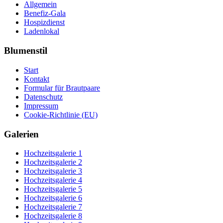
Fenster
Fenster
Allgemein
geöffnet)
geöffnet)
Benefiz-Gala
Hospizdienst
Ladenlokal
Blumenstil
Start
Kontakt
Formular für Brautpaare
Datenschutz
Impressum
Cookie-Richtlinie (EU)
Galerien
Hochzeitsgalerie 1
Hochzeitsgalerie 2
Hochzeitsgalerie 3
Hochzeitsgalerie 4
Hochzeitsgalerie 5
Hochzeitsgalerie 6
Hochzeitsgalerie 7
Hochzeitsgalerie 8