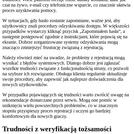
czat na żywo, e-mail czy telefoniczne wsparcie, co znacznie ułatwia
proces uzyskiwania pomocy.
W sytuacjach, gdy hasło zostanie zapomniane, ważne jest, aby
użytkownicy znali procedury odzyskiwania dostępu. W większości
przypadków wystarczy kliknąć przycisk „Zapomniałem hasła“, a
następnie postępować zgodnie z instrukcjami, które pojawią się na
ekranie. Dobrze zorganizowane systemy odzyskiwania mogą
znacząco zmniejszyć frustrację związaną z rejestracją.
Należy również mieć na uwadze, że problemy z rejestracją mogą
wynikać z błędów systemowych. Dlatego dobrze jest zgłaszać
wszelkie trudności związane z funkcjonalnością strony, co pozwoli
na szybsze ich rozwiązanie. Obsługa klienta regularnie aktualizuje
swoje procedury, aby zapewnić jak najlepsze doświadczenia dla
nowych użytkowników.
W przypadku pojawiających się trudności warto zwrócić uwagę na
rekomendacje dostarczane przez serwis. Mogą one pomóc w
uniknięciu wielu powszechnych problemów, co w znacznym
stopniu przyspieszy proces rejestracji i uczyni go bardziej
komfortowym dla nowych graczy.
Trudności z weryfikacją tożsamości