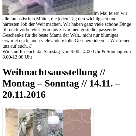
Im Mai feiern wir
alle fantastischen Mütter, die jeden Tag den wichtigsten und
härtesten Job der Welt machen. Wir haben ganz viele schöne Dinge
für euch vorbereitet. Von uns zusammen gestellte, passende
Geschenke für die beste Mama der Welt...nicht nur blumiges
erwartet euch, auch viele andere tolle Geschenkideen ... Wir freuen
uns auf euch. //
Wir sind für euch da: Samstag von 9.00-14.00 Uhr & Sonntag von
8.00-13.00 Uhr
Weihnachtsausstellung //
Montag – Sonntag // 14.11. –
20.11.2016