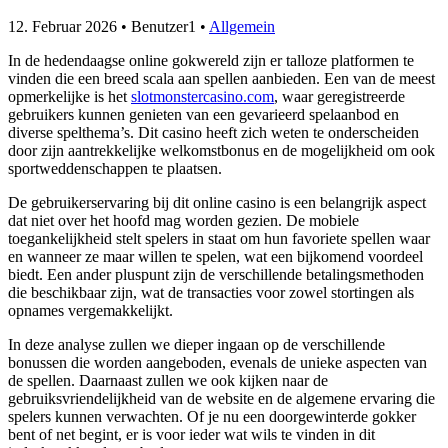
12. Februar 2026
• Benutzer1 •
Allgemein
In de hedendaagse online gokwereld zijn er talloze platformen te
vinden die een breed scala aan spellen aanbieden. Een van de meest
opmerkelijke is het
slotmonstercasino.com
, waar geregistreerde
gebruikers kunnen genieten van een gevarieerd spelaanbod en
diverse spelthema’s. Dit casino heeft zich weten te onderscheiden
door zijn aantrekkelijke welkomstbonus en de mogelijkheid om ook
sportweddenschappen te plaatsen.
De gebruikerservaring bij dit online casino is een belangrijk aspect
dat niet over het hoofd mag worden gezien. De mobiele
toegankelijkheid stelt spelers in staat om hun favoriete spellen waar
en wanneer ze maar willen te spelen, wat een bijkomend voordeel
biedt. Een ander pluspunt zijn de verschillende betalingsmethoden
die beschikbaar zijn, wat de transacties voor zowel stortingen als
opnames vergemakkelijkt.
In deze analyse zullen we dieper ingaan op de verschillende
bonussen die worden aangeboden, evenals de unieke aspecten van
de spellen. Daarnaast zullen we ook kijken naar de
gebruiksvriendelijkheid van de website en de algemene ervaring die
spelers kunnen verwachten. Of je nu een doorgewinterde gokker
bent of net begint, er is voor ieder wat wils te vinden in dit