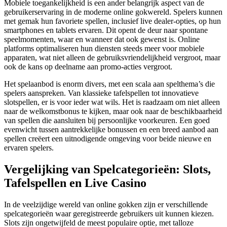
Mobiele toegankelijkheid is een ander belangrijk aspect van de
gebruikerservaring in de moderne online gokwereld. Spelers kunnen
met gemak hun favoriete spellen, inclusief live dealer-opties, op hun
smartphones en tablets ervaren. Dit opent de deur naar spontane
speelmomenten, waar en wanneer dat ook gewenst is. Online
platforms optimaliseren hun diensten steeds meer voor mobiele
apparaten, wat niet alleen de gebruiksvriendelijkheid vergroot, maar
ook de kans op deelname aan promo-acties vergroot.
Het spelaanbod is enorm divers, met een scala aan spelthema’s die
spelers aanspreken. Van klassieke tafelspellen tot innovatieve
slotspellen, er is voor ieder wat wils. Het is raadzaam om niet alleen
naar de welkomstbonus te kijken, maar ook naar de beschikbaarheid
van spellen die aansluiten bij persoonlijke voorkeuren. Een goed
evenwicht tussen aantrekkelijke bonussen en een breed aanbod aan
spellen creëert een uitnodigende omgeving voor beide nieuwe en
ervaren spelers.
Vergelijking van Spelcategorieën: Slots,
Tafelspellen en Live Casino
In de veelzijdige wereld van online gokken zijn er verschillende
spelcategorieën waar geregistreerde gebruikers uit kunnen kiezen.
Slots zijn ongetwijfeld de meest populaire optie, met talloze