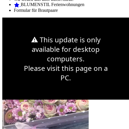
BLUMENSTIL Ferienwohnungen
Formular für Brautpaare
Web Design Mymensingh
Premium WordPress Themes
Web
Development
⚠ This update is only
Sonntag 14. Mai ist Muttertag
available for desktop
computers.
Please visit this page on a
PC.