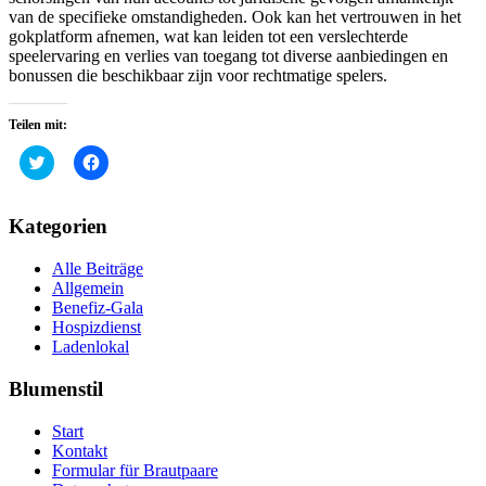
van de specifieke omstandigheden. Ook kan het vertrouwen in het
gokplatform afnemen, wat kan leiden tot een verslechterde
speelervaring en verlies van toegang tot diverse aanbiedingen en
bonussen die beschikbaar zijn voor rechtmatige spelers.
Teilen mit:
Klick,
Klick,
um
um
über
auf
Twitter
Facebook
zu
zu
Kategorien
teilen
teilen
(Wird
(Wird
in
in
Alle Beiträge
neuem
neuem
Fenster
Fenster
Allgemein
geöffnet)
geöffnet)
Benefiz-Gala
Hospizdienst
Ladenlokal
Blumenstil
Start
Kontakt
Formular für Brautpaare