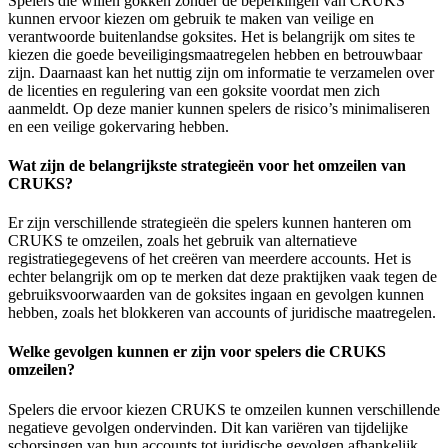
Spelers die willen gokken zonder de beperkingen van CRUKS
kunnen ervoor kiezen om gebruik te maken van veilige en
verantwoorde buitenlandse goksites. Het is belangrijk om sites te
kiezen die goede beveiligingsmaatregelen hebben en betrouwbaar
zijn. Daarnaast kan het nuttig zijn om informatie te verzamelen over
de licenties en regulering van een goksite voordat men zich
aanmeldt. Op deze manier kunnen spelers de risico’s minimaliseren
en een veilige gokervaring hebben.
Wat zijn de belangrijkste strategieën voor het omzeilen van
CRUKS?
Er zijn verschillende strategieën die spelers kunnen hanteren om
CRUKS te omzeilen, zoals het gebruik van alternatieve
registratiegegevens of het creëren van meerdere accounts. Het is
echter belangrijk om op te merken dat deze praktijken vaak tegen de
gebruiksvoorwaarden van de goksites ingaan en gevolgen kunnen
hebben, zoals het blokkeren van accounts of juridische maatregelen.
Welke gevolgen kunnen er zijn voor spelers die CRUKS
omzeilen?
Spelers die ervoor kiezen CRUKS te omzeilen kunnen verschillende
negatieve gevolgen ondervinden. Dit kan variëren van tijdelijke
schorsingen van hun accounts tot juridische gevolgen afhankelijk