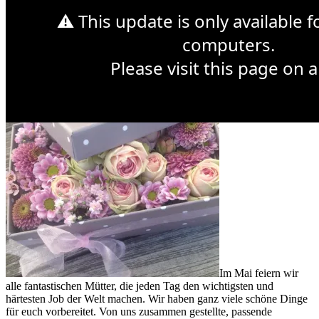
⚠ This update is only available 
Sonntag 14. Mai ist Muttertag
computers.
Please visit this page on a
Im Mai feiern wir
alle fantastischen Mütter, die jeden Tag den wichtigsten und
härtesten Job der Welt machen. Wir haben ganz viele schöne Dinge
für euch vorbereitet. Von uns zusammen gestellte, passende