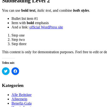
Subheading Level 2
You can use
bold text
,
italic text
, and combine
both styles
.
Bullet list item #1
Item with
bold
emphasis
And a link:
official WordPress site
Step one
Step two
Step three
This content is only for demonstration purposes. Feel free to edit or del
Teilen mit:
Klick,
Klick,
um
um
über
auf
Twitter
Facebook
zu
zu
Kategorien
teilen
teilen
(Wird
(Wird
in
in
Alle Beiträge
neuem
neuem
Fenster
Fenster
Allgemein
geöffnet)
geöffnet)
Benefiz-Gala