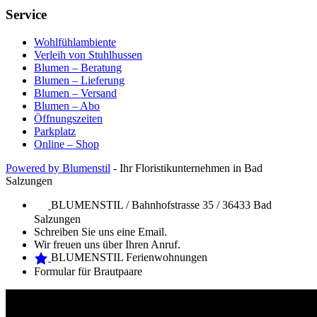
Service
Wohlfühlambiente
Verleih von Stuhlhussen
Blumen – Beratung
Blumen – Lieferung
Blumen – Versand
Blumen – Abo
Öffnungszeiten
Parkplatz
Online – Shop
Powered by Blumenstil
- Ihr Floristikunternehmen in Bad
Salzungen
BLUMENSTIL / Bahnhofstrasse 35 / 36433 Bad
Salzungen
Schreiben Sie uns eine Email.
Wir freuen uns über Ihren Anruf.
BLUMENSTIL Ferienwohnungen
Formular für Brautpaare
Web Design Mymensingh
Premium WordPress Themes
Web
Development