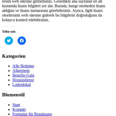
resmi web sitesine girmelisiniz. Genellikle ana sayfanın en alt
kısmında lisans bilgileri yer alır. Burada, hangi otoriteden lisans
aldığını ve lisans numarasını görebilirsiniz. Ayrıca, ilgili lisans
otoritesinin web sitesine giderek bu bilgilerin doğruluğunu da
kolayca kontrol edebilirsiniz.
Teilen mit:
Klick,
Klick,
um
um
über
auf
Twitter
Facebook
zu
zu
Kategorien
teilen
teilen
(Wird
(Wird
in
in
Alle Beiträge
neuem
neuem
Fenster
Fenster
Allgemein
geöffnet)
geöffnet)
Benefiz-Gala
Hospizdienst
Ladenlokal
Blumenstil
Start
Kontakt
Formular für Brautpaare