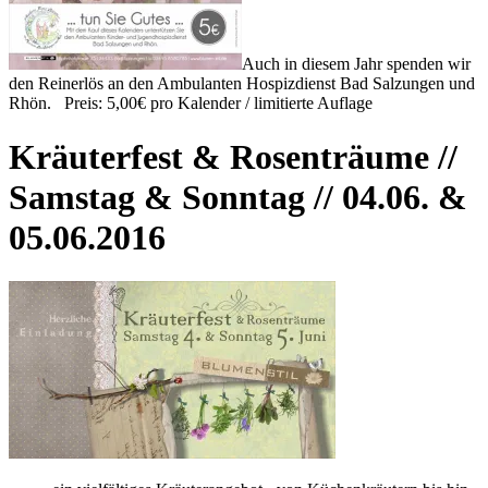
Auch in diesem Jahr spenden wir
den Reinerlös an den Ambulanten Hospizdienst Bad Salzungen und
Rhön. Preis: 5,00€ pro Kalender / limitierte Auflage
Kräuterfest & Rosenträume //
Samstag & Sonntag // 04.06. &
05.06.2016