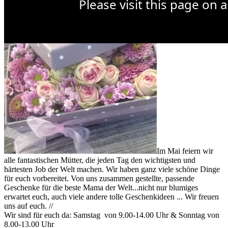
Please visit this page on a
Im Mai feiern wir
alle fantastischen Mütter, die jeden Tag den wichtigsten und
härtesten Job der Welt machen. Wir haben ganz viele schöne Dinge
für euch vorbereitet. Von uns zusammen gestellte, passende
Geschenke für die beste Mama der Welt...nicht nur blumiges
erwartet euch, auch viele andere tolle Geschenkideen ... Wir freuen
uns auf euch. //
Wir sind für euch da: Samstag von 9.00-14.00 Uhr & Sonntag von
8.00-13.00 Uhr