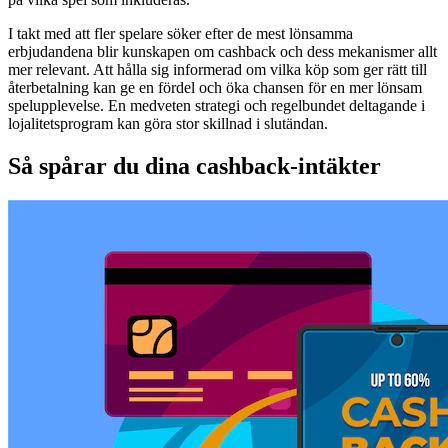
I takt med att fler spelare söker efter de mest lönsamma
erbjudandena blir kunskapen om cashback och dess mekanismer allt
mer relevant. Att hålla sig informerad om vilka köp som ger rätt till
återbetalning kan ge en fördel och öka chansen för en mer lönsam
spelupplevelse. En medveten strategi och regelbundet deltagande i
lojalitetsprogram kan göra stor skillnad i slutändan.
Så spårar du dina cashback-intäkter