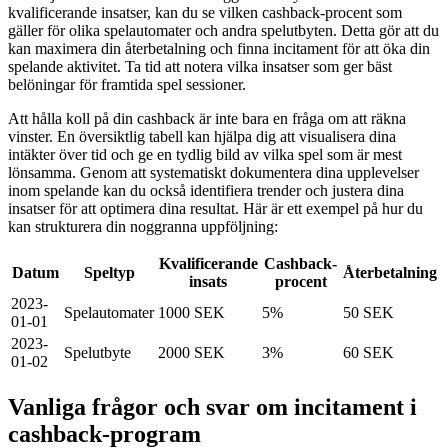
kvalificerande insatser, kan du se vilken cashback-procent som
gäller för olika spelautomater och andra spelutbyten. Detta gör att du
kan maximera din återbetalning och finna incitament för att öka din
spelande aktivitet. Ta tid att notera vilka insatser som ger bäst
belöningar för framtida spel sessioner.
Att hålla koll på din cashback är inte bara en fråga om att räkna
vinster. En översiktlig tabell kan hjälpa dig att visualisera dina
intäkter över tid och ge en tydlig bild av vilka spel som är mest
lönsamma. Genom att systematiskt dokumentera dina upplevelser
inom spelande kan du också identifiera trender och justera dina
insatser för att optimera dina resultat. Här är ett exempel på hur du
kan strukturera din noggranna uppföljning:
Kvalificerande
Cashback-
Datum
Speltyp
Återbetalning
insats
procent
2023-
Spelautomater
1000 SEK
5%
50 SEK
01-01
2023-
Spelutbyte
2000 SEK
3%
60 SEK
01-02
Vanliga frågor och svar om incitament i
cashback-program