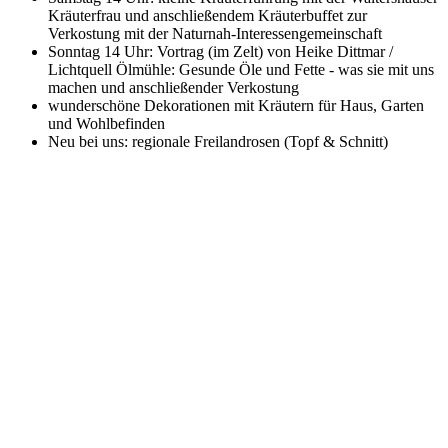
Kräuterfrau und anschließendem Kräuterbuffet zur
Verkostung mit der Naturnah-Interessengemeinschaft
Sonntag 14 Uhr: Vortrag (im Zelt) von Heike Dittmar /
Lichtquell Ölmühle: Gesunde Öle und Fette - was sie mit uns
machen und anschließender Verkostung
wunderschöne Dekorationen mit Kräutern für Haus, Garten
und Wohlbefinden
Neu bei uns: regionale Freilandrosen (Topf & Schnitt)