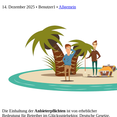
14. Dezember 2025
• Benutzer1 •
Allgemein
Die Einhaltung der
Anbieterpflichten
ist von erheblicher
Bedeutung für Betreiber im Glücksspielsektor. Deutsche Gesetze,