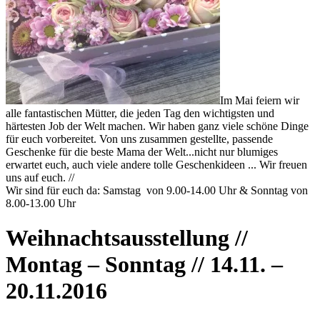
Im Mai feiern wir
alle fantastischen Mütter, die jeden Tag den wichtigsten und
härtesten Job der Welt machen. Wir haben ganz viele schöne Dinge
für euch vorbereitet. Von uns zusammen gestellte, passende
Geschenke für die beste Mama der Welt...nicht nur blumiges
erwartet euch, auch viele andere tolle Geschenkideen ... Wir freuen
uns auf euch. //
Wir sind für euch da: Samstag von 9.00-14.00 Uhr & Sonntag von
8.00-13.00 Uhr
Weihnachtsausstellung //
Montag – Sonntag // 14.11. –
20.11.2016