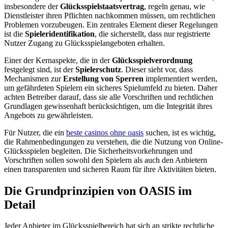
insbesondere der
Glücksspielstaatsvertrag
, regeln genau, wie
Dienstleister ihren Pflichten nachkommen müssen, um rechtlichen
Problemen vorzubeugen. Ein zentrales Element dieser Regelungen
ist die
Spieleridentifikation
, die sicherstellt, dass nur registrierte
Nutzer Zugang zu Glücksspielangeboten erhalten.
Einer der Kernaspekte, die in der
Glücksspielverordnung
festgelegt sind, ist der
Spielerschutz
. Dieser sieht vor, dass
Mechanismen zur
Erstellung von Sperren
implementiert werden,
um gefährdeten Spielern ein sicheres Spielumfeld zu bieten. Daher
achten Betreiber darauf, dass sie alle Vorschriften und rechtlichen
Grundlagen gewissenhaft berücksichtigen, um die Integrität ihres
Angebots zu gewährleisten.
Für Nutzer, die ein
beste casinos ohne oasis
suchen, ist es wichtig,
die Rahmenbedingungen zu verstehen, die die Nutzung von Online-
Glücksspielen begleiten. Die Sicherheitsvorkehrungen und
Vorschriften sollen sowohl den Spielern als auch den Anbietern
einen transparenten und sicheren Raum für ihre Aktivitäten bieten.
Die Grundprinzipien von OASIS im
Detail
Jeder Anbieter im Glücksspielbereich hat sich an strikte rechtliche