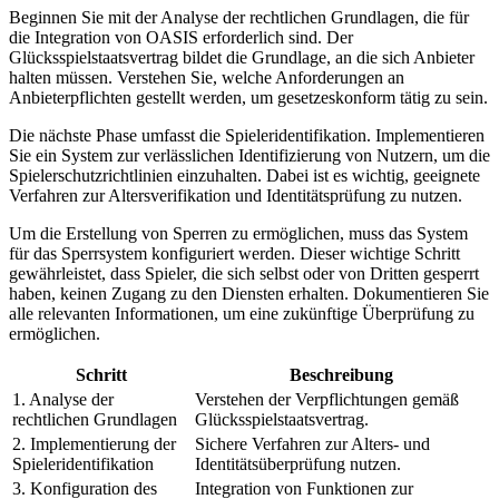
Beginnen Sie mit der Analyse der rechtlichen Grundlagen, die für
die Integration von OASIS erforderlich sind. Der
Glücksspielstaatsvertrag bildet die Grundlage, an die sich Anbieter
halten müssen. Verstehen Sie, welche Anforderungen an
Anbieterpflichten gestellt werden, um gesetzeskonform tätig zu sein.
Die nächste Phase umfasst die Spieleridentifikation. Implementieren
Sie ein System zur verlässlichen Identifizierung von Nutzern, um die
Spielerschutzrichtlinien einzuhalten. Dabei ist es wichtig, geeignete
Verfahren zur Altersverifikation und Identitätsprüfung zu nutzen.
Um die Erstellung von Sperren zu ermöglichen, muss das System
für das Sperrsystem konfiguriert werden. Dieser wichtige Schritt
gewährleistet, dass Spieler, die sich selbst oder von Dritten gesperrt
haben, keinen Zugang zu den Diensten erhalten. Dokumentieren Sie
alle relevanten Informationen, um eine zukünftige Überprüfung zu
ermöglichen.
Schritt
Beschreibung
1. Analyse der
Verstehen der Verpflichtungen gemäß
rechtlichen Grundlagen
Glücksspielstaatsvertrag.
2. Implementierung der
Sichere Verfahren zur Alters- und
Spieleridentifikation
Identitätsüberprüfung nutzen.
3. Konfiguration des
Integration von Funktionen zur