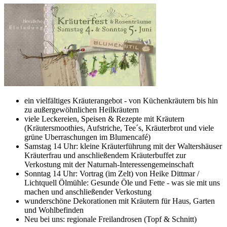
ein vielfältiges Kräuterangebot - von Küchenkräutern bis hin
zu außergewöhnlichen Heilkräutern
viele Leckereien, Speisen & Rezepte mit Kräutern
(Kräutersmoothies, Aufstriche, Tee´s, Kräuterbrot und viele
grüne Uberraschungen im Blumencafé)
Samstag 14 Uhr: kleine Kräuterführung mit der Waltershäuser
Kräuterfrau und anschließendem Kräuterbuffet zur
Verkostung mit der Naturnah-Interessengemeinschaft
Sonntag 14 Uhr: Vortrag (im Zelt) von Heike Dittmar /
Lichtquell Ölmühle: Gesunde Öle und Fette - was sie mit uns
machen und anschließender Verkostung
wunderschöne Dekorationen mit Kräutern für Haus, Garten
und Wohlbefinden
Neu bei uns: regionale Freilandrosen (Topf & Schnitt)