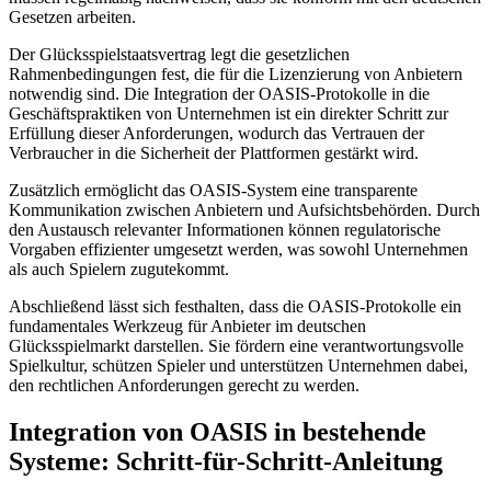
Gesetzen arbeiten.
Der Glücksspielstaatsvertrag legt die gesetzlichen
Rahmenbedingungen fest, die für die Lizenzierung von Anbietern
notwendig sind. Die Integration der OASIS-Protokolle in die
Geschäftspraktiken von Unternehmen ist ein direkter Schritt zur
Erfüllung dieser Anforderungen, wodurch das Vertrauen der
Verbraucher in die Sicherheit der Plattformen gestärkt wird.
Zusätzlich ermöglicht das OASIS-System eine transparente
Kommunikation zwischen Anbietern und Aufsichtsbehörden. Durch
den Austausch relevanter Informationen können regulatorische
Vorgaben effizienter umgesetzt werden, was sowohl Unternehmen
als auch Spielern zugutekommt.
Abschließend lässt sich festhalten, dass die OASIS-Protokolle ein
fundamentales Werkzeug für Anbieter im deutschen
Glücksspielmarkt darstellen. Sie fördern eine verantwortungsvolle
Spielkultur, schützen Spieler und unterstützen Unternehmen dabei,
den rechtlichen Anforderungen gerecht zu werden.
Integration von OASIS in bestehende
Systeme: Schritt-für-Schritt-Anleitung