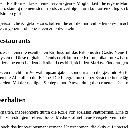
zen. Plattformen bieten eine hervorragende Möglichkeit, die eigene Mark
ch, ständig die neuesten Trends zu verfolgen, um konkurrenzfähig zu 
isionen gibt.
rsönliche Angebote zu schaffen, die auf den individuellen Geschmack
e zu gehen und neue Ideen zu entwickeln.
estaurants
ozessen einen wesentlichen Einfluss auf das Erlebnis der Gäste. Neue 
alysieren. Diese digitalen Trends erleichtern die Kommunikation zwis
er eine entscheidende Rolle, da es hilft, sich den Marktveränderungen
 Systeme nicht nur Verwaltungsaufgaben, sondern auch die gesamte Bes
ientere Abläufe in der Küche. Die Integration solcher Systeme in die t
en. Mit der richtigen Strategie und Anwendung dieser neuen Technolo
verhalten
halten, insbesondere durch die Rolle von sozialen Plattformen. Eine ze
ntscheidungen treffen. Social Media eröffnet neue Perspektiven in d
auch das Innovationsmanagement. Unternehmen, die aktiv auf untersch