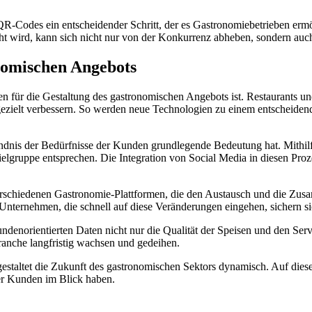
R-Codes ein entscheidender Schritt, der es Gastronomiebetrieben erm
t wird, kann sich nicht nur von der Konkurrenz abheben, sondern auch 
nomischen Angebots
aten für die Gestaltung des gastronomischen Angebots ist. Restaurants
gezielt verbessern. So werden neue Technologien zu einem entscheide
tändnis der Bedürfnisse der Kunden grundlegende Bedeutung hat. Mit
lgruppe entsprechen. Die Integration von Social Media in diesen Proze
verschiedenen Gastronomie-Plattformen, die den Austausch und die Zusa
Unternehmen, die schnell auf diese Veränderungen eingehen, sichern si
undenorientierten Daten nicht nur die Qualität der Speisen und den Serv
ranche langfristig wachsen und gedeihen.
estaltet die Zukunft des gastronomischen Sektors dynamisch. Auf dies
rer Kunden im Blick haben.