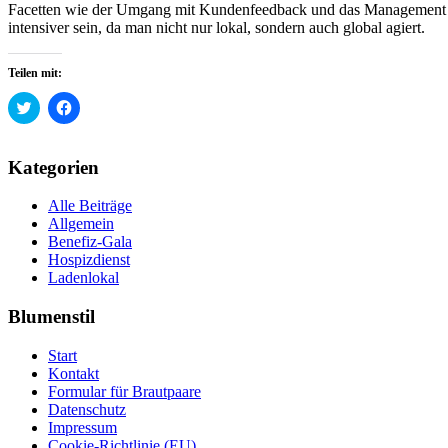
Facetten wie der Umgang mit Kundenfeedback und das Management v
intensiver sein, da man nicht nur lokal, sondern auch global agiert.
Teilen mit:
Klick,
Klick,
um
um
über
auf
Twitter
Facebook
zu
zu
Kategorien
teilen
teilen
(Wird
(Wird
in
in
Alle Beiträge
neuem
neuem
Fenster
Fenster
Allgemein
geöffnet)
geöffnet)
Benefiz-Gala
Hospizdienst
Ladenlokal
Blumenstil
Start
Kontakt
Formular für Brautpaare
Datenschutz
Impressum
Cookie-Richtlinie (EU)