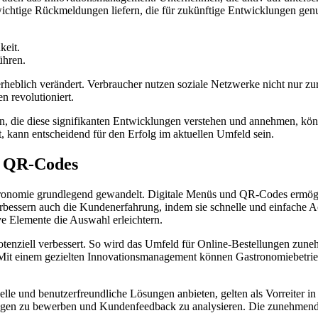
wichtige Rückmeldungen liefern, die für zukünftige Entwicklungen gen
keit.
ühren.
eblich verändert. Verbraucher nutzen soziale Netzwerke nicht nur zur 
n revolutioniert.
 die diese signifikanten Entwicklungen verstehen und annehmen, könn
, kann entscheidend für den Erfolg im aktuellen Umfeld sein.
d QR-Codes
tronomie grundlegend gewandelt. Digitale Menüs und QR-Codes ermögli
verbessern auch die Kundenerfahrung, indem sie schnelle und einfache
ve Elemente die Auswahl erleichtern.
enziell verbessert. So wird das Umfeld für Online-Bestellungen zuneh
. Mit einem gezielten Innovationsmanagement können Gastronomiebetrieb
hnelle und benutzerfreundliche Lösungen anbieten, gelten als Vorreiter
ngen zu bewerben und Kundenfeedback zu analysieren. Die zunehmende 