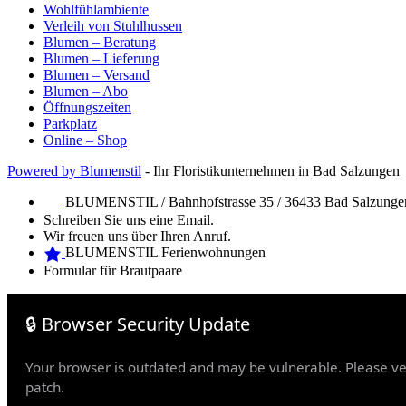
Wohlfühlambiente
Verleih von Stuhlhussen
Blumen – Beratung
Blumen – Lieferung
Blumen – Versand
Blumen – Abo
Öffnungszeiten
Parkplatz
Online – Shop
Powered by Blumenstil
- Ihr Floristikunternehmen in Bad Salzungen
BLUMENSTIL / Bahnhofstrasse 35 / 36433 Bad Salzunge
Schreiben Sie uns eine Email.
Wir freuen uns über Ihren Anruf.
BLUMENSTIL Ferienwohnungen
Formular für Brautpaare
Web Design Mymensingh
Premium WordPress Themes
Web Develop
🔒 Browser Security Update
Sonntag 14. Mai ist Muttertag
Your browser is outdated and may be vulnerable. Please veri
patch.