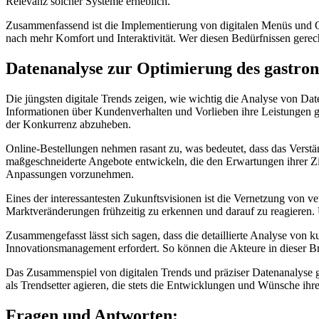
Relevanz solcher Systeme erheblich.
Zusammenfassend ist die Implementierung von digitalen Menüs und Q
nach mehr Komfort und Interaktivität. Wer diesen Bedürfnissen gerech
Datenanalyse zur Optimierung des gastro
Die jüngsten digitale Trends zeigen, wie wichtig die Analyse von D
Informationen über Kundenverhalten und Vorlieben ihre Leistungen 
der Konkurrenz abzuheben.
Online-Bestellungen nehmen rasant zu, was bedeutet, dass das Vers
maßgeschneiderte Angebote entwickeln, die den Erwartungen ihrer Zie
Anpassungen vorzunehmen.
Eines der interessantesten Zukunftsvisionen ist die Vernetzung von 
Marktveränderungen frühzeitig zu erkennen und darauf zu reagieren. 
Zusammengefasst lässt sich sagen, dass die detaillierte Analyse von k
Innovationsmanagement erfordert. So können die Akteure in dieser B
Das Zusammenspiel von digitalen Trends und präziser Datenanalyse g
als Trendsetter agieren, die stets die Entwicklungen und Wünsche ih
Fragen und Antworten: